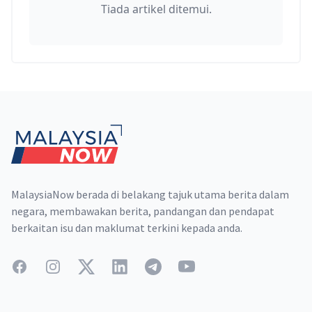
Tiada artikel ditemui.
Footer
MalaysiaNow berada di belakang tajuk utama berita dalam
negara, membawakan berita, pandangan dan pendapat
berkaitan isu dan maklumat terkini kepada anda.
Facebook
Instagram
Twitter
LinkedIn
Telegram
YouTube