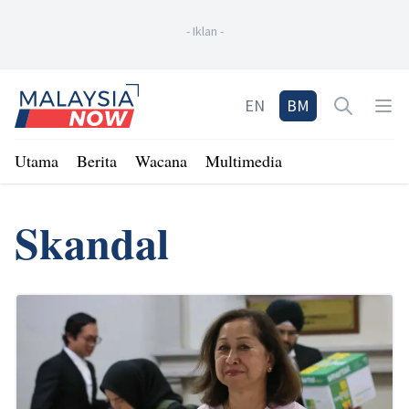
-
Iklan
-
Home
EN
BM
Open sea
Op
Utama
Berita
Wacana
Multimedia
Skandal