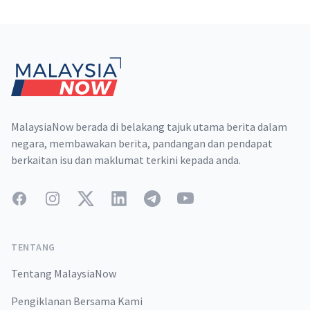
Footer
MalaysiaNow berada di belakang tajuk utama berita dalam
negara, membawakan berita, pandangan dan pendapat
berkaitan isu dan maklumat terkini kepada anda.
Facebook
Instagram
Twitter
LinkedIn
Telegram
YouTube
TENTANG
Tentang MalaysiaNow
Pengiklanan Bersama Kami