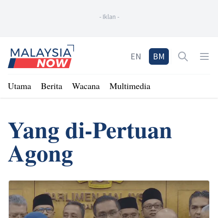
-
Iklan
-
Home
EN
BM
Open sea
Op
Utama
Berita
Wacana
Multimedia
Yang di-Pertuan
Agong