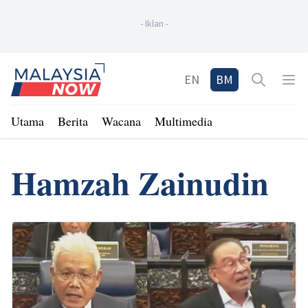
-
Iklan
-
Home
EN
BM
Open sea
Op
Utama
Berita
Wacana
Multimedia
Hamzah Zainudin