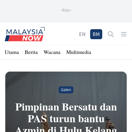
-
Iklan
-
Home
EN
BM
Open sea
Op
Utama
Berita
Wacana
Multimedia
Galeri
Pimpinan Bersatu dan
PAS turun bantu
Azmin di Hulu Kelang