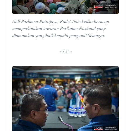
Ahli Parlimen Putrajaya, Radzi Jidin ketika berucap
memperkatakan tawaran Perikatan Nasional yang
diumumkan yang baik kepada pengundi Selangor.
-
Iklan
-