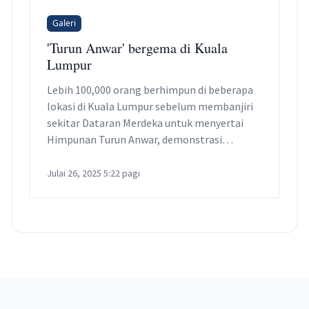
Galeri
'Turun Anwar' bergema di Kuala
Lumpur
Lebih 100,000 orang berhimpun di beberapa
lokasi di Kuala Lumpur sebelum membanjiri
sekitar Dataran Merdeka untuk menyertai
Himpunan Turun Anwar, demonstrasi
terbesar yang menggesa peletakan jawatan
perdana menteri sejak era Najib Razak.
Julai 26, 2025 5:22 pagi
Footer