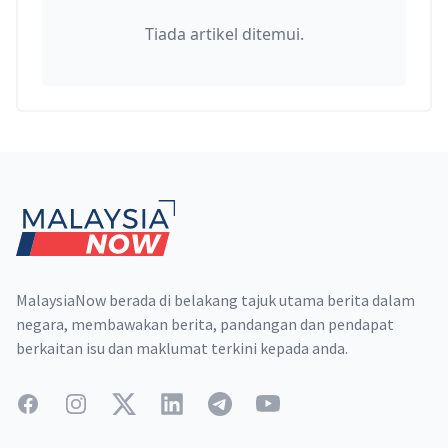
Tiada artikel ditemui.
Footer
MalaysiaNow berada di belakang tajuk utama berita dalam
negara, membawakan berita, pandangan dan pendapat
berkaitan isu dan maklumat terkini kepada anda.
Facebook
Instagram
Twitter
LinkedIn
Telegram
YouTube