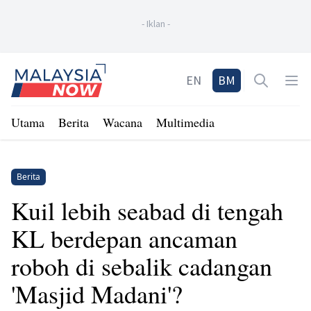
-
Iklan
-
Home
EN
BM
Open sea
Op
Utama
Berita
Wacana
Multimedia
Berita
Kuil lebih seabad di tengah
KL berdepan ancaman
roboh di sebalik cadangan
'Masjid Madani'?