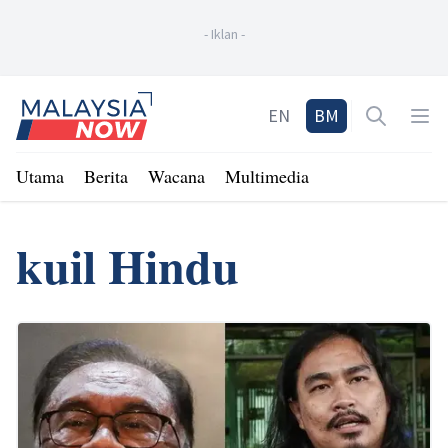
-
Iklan
-
Home
EN
BM
Open sea
Op
Utama
Berita
Wacana
Multimedia
kuil Hindu