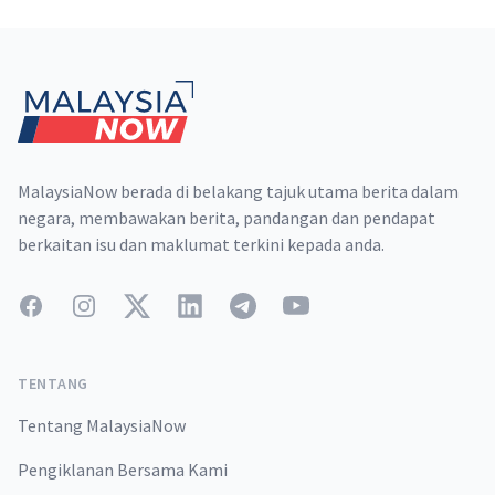
Footer
MalaysiaNow berada di belakang tajuk utama berita dalam
negara, membawakan berita, pandangan dan pendapat
berkaitan isu dan maklumat terkini kepada anda.
Facebook
Instagram
Twitter
LinkedIn
Telegram
YouTube
TENTANG
Tentang MalaysiaNow
Pengiklanan Bersama Kami