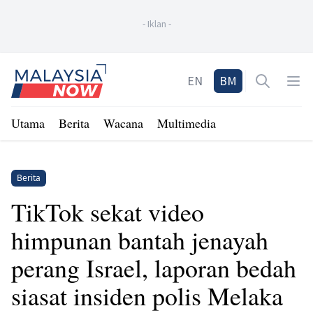
-
Iklan
-
Home
EN
BM
Open sea
Op
Utama
Berita
Wacana
Multimedia
Berita
TikTok sekat video
himpunan bantah jenayah
perang Israel, laporan bedah
siasat insiden polis Melaka