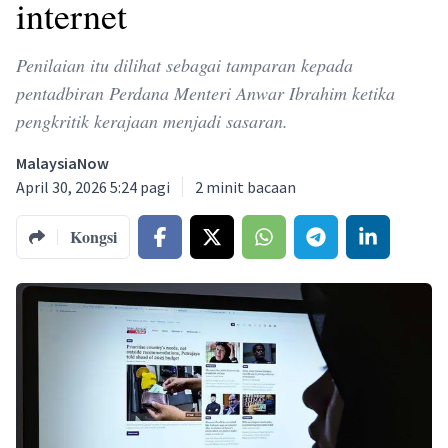
internet
Penilaian itu dilihat sebagai tamparan kepada
pentadbiran Perdana Menteri Anwar Ibrahim ketika
pengkritik kerajaan menjadi sasaran.
MalaysiaNow
April 30, 2026 5:24 pagi
2
minit bacaan
Kongsi