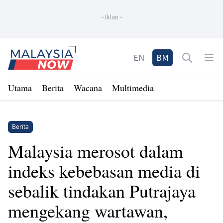
-
Iklan
-
Home
EN
BM
Open sea
Op
Utama
Berita
Wacana
Multimedia
Berita
Malaysia merosot dalam
indeks kebebasan media di
sebalik tindakan Putrajaya
mengekang wartawan,