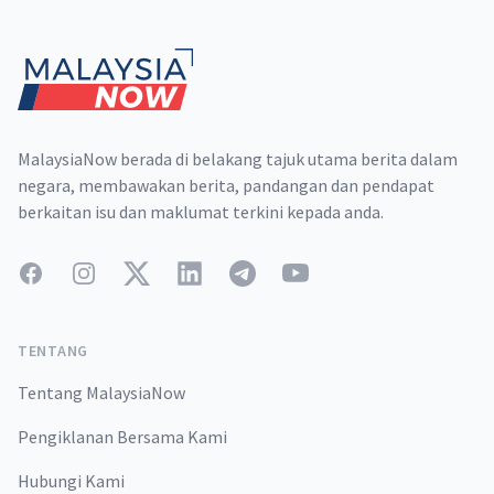
Footer
MalaysiaNow berada di belakang tajuk utama berita dalam
negara, membawakan berita, pandangan dan pendapat
berkaitan isu dan maklumat terkini kepada anda.
Facebook
Instagram
Twitter
LinkedIn
Telegram
YouTube
TENTANG
Tentang MalaysiaNow
Pengiklanan Bersama Kami
Hubungi Kami