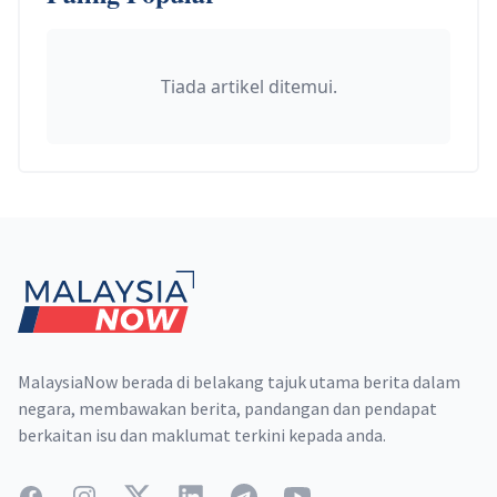
Tiada artikel ditemui.
Footer
MalaysiaNow berada di belakang tajuk utama berita dalam
negara, membawakan berita, pandangan dan pendapat
berkaitan isu dan maklumat terkini kepada anda.
Facebook
Instagram
Twitter
LinkedIn
Telegram
YouTube