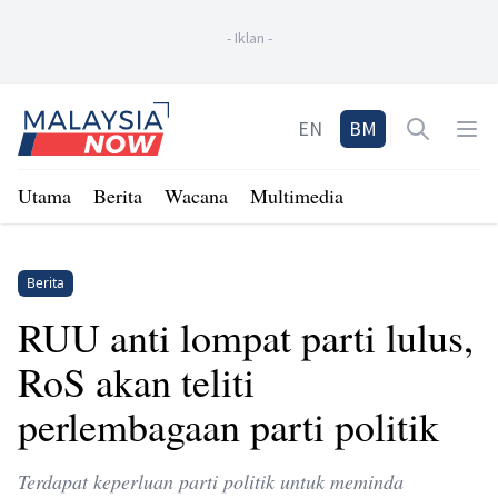
-
Iklan
-
Home
EN
BM
Open sea
Op
Utama
Berita
Wacana
Multimedia
Berita
RUU anti lompat parti lulus,
RoS akan teliti
perlembagaan parti politik
Terdapat keperluan parti politik untuk meminda