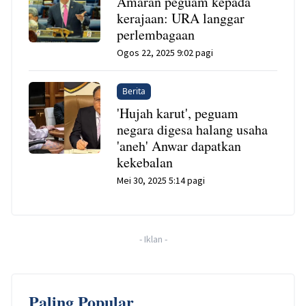
Amaran peguam kepada
kerajaan: URA langgar
perlembagaan
Ogos 22, 2025 9:02 pagi
Berita
'Hujah karut', peguam
negara digesa halang usaha
'aneh' Anwar dapatkan
kekebalan
Mei 30, 2025 5:14 pagi
-
Iklan
-
Paling Popular