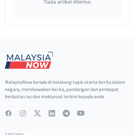
Tiada artikel ditemui.
Footer
MalaysiaNow berada di belakang tajuk utama berita dalam
negara, membawakan berita, pandangan dan pendapat
berkaitan isu dan maklumat terkini kepada anda.
Facebook
Instagram
Twitter
LinkedIn
Telegram
YouTube
TENTANG