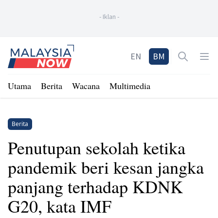
-
Iklan
-
Home
EN
BM
Open sea
Op
Utama
Berita
Wacana
Multimedia
Berita
Penutupan sekolah ketika
pandemik beri kesan jangka
panjang terhadap KDNK
G20, kata IMF