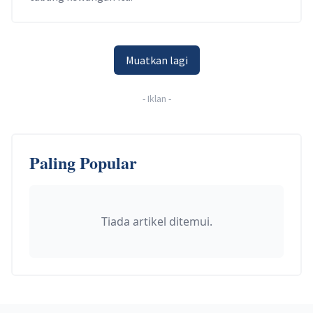
Muatkan lagi
-
Iklan
-
Paling Popular
Tiada artikel ditemui.
Footer