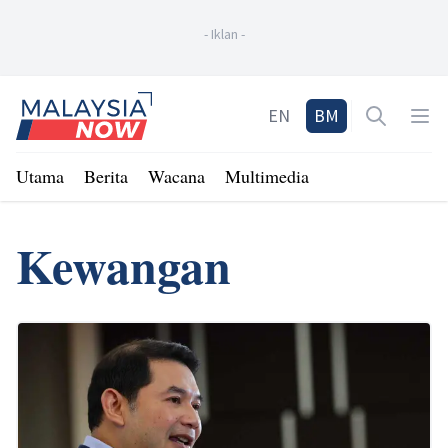
-
Iklan
-
Home
EN
BM
Open sea
Op
Utama
Berita
Wacana
Multimedia
Kewangan