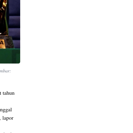
ambar:
t tahun
enggal
 lapor