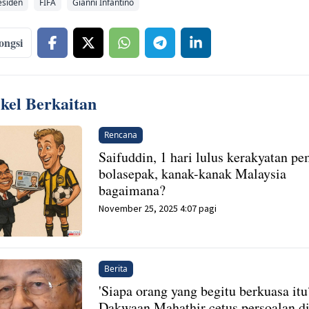
esiden
FIFA
Gianni Infantino
ongsi
ikel Berkaitan
Rencana
Saifuddin, 1 hari lulus kerakyatan p
bolasepak, kanak-kanak Malaysia
bagaimana?
November 25, 2025 4:07 pagi
Berita
'Siapa orang yang begitu berkuasa itu
Dakwaan Mahathir cetus persoalan d