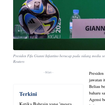
Presiden Fifa Gianni Infantino berucap pada sidang media s
Reuters
-
Iklan
-
Presiden
jawatan i
Beliau b
Terkini
baharu s
Agensi b
Ketika Bahrain yang 'mesra