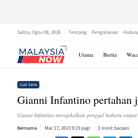
Sabtu, Ogos 08, 2026
Tentang
Pengiklanan
Hubun
Home
Utama
Berita
Wac
Luar Sana
Gianni Infantino pertahan 
Gianni Infantino mengekalkan penggal baharu empat 
Bernama
Mac 17, 2023 9:23 pagi
1
minit bacaan