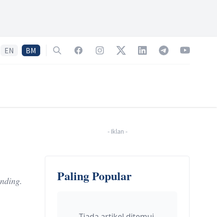
EN
BM
Search
Facebook
Instagram
Twitter
LinkedIn
Telegram
YouTube
-
Iklan
-
Paling Popular
nding.
Tiada artikel ditemui.