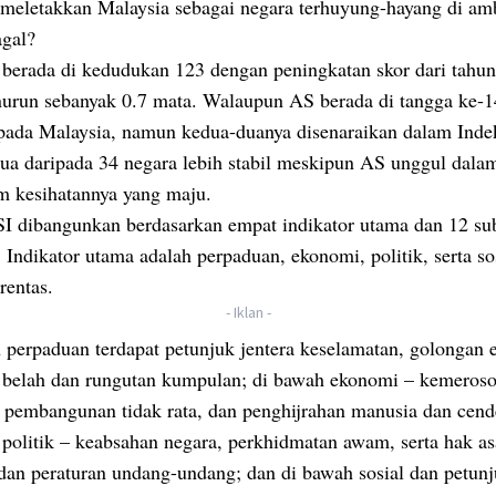
 meletakkan Malaysia sebagai negara terhuyung-hayang di a
agal?
 berada di kedudukan 123 dengan peningkatan skor dari tahun
urun sebanyak 0.7 mata. Walaupun AS berada di tangga ke-14
ipada Malaysia, namun kedua-duanya disenaraikan dalam Inde
dua daripada 34 negara lebih stabil meskipun AS unggul da
em kesihatannya yang maju.
SI dibangunkan berdasarkan empat indikator utama dan 12 su
. Indikator utama adalah perpaduan, ekonomi, politik, serta so
rentas.
- Iklan -
perpaduan terdapat petunjuk jentera keselamatan, golongan e
 belah dan rungutan kumpulan; di bawah ekonomi – kemeroso
 pembangunan tidak rata, dan penghijrahan manusia dan cen
politik – keabsahan negara, perkhidmatan awam, serta hak as
dan peraturan undang-undang; dan di bawah sosial dan petun