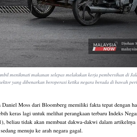
sambil menikmati makanan selepas melakukan kerja pembersihan di Ja
sektor yang dibenarkan beroperasi ketika negara berada di bawah per
a Daniel Moss dari Bloomberg memiliki fakta tepat dengan h
ebih keras lagi untuk melihat perangkaan terbaru Indeks Neg
1), beliau tidak akan membuat dakwa-dakwi dalam artikelnya
 sedang menuju ke arah negara gagal.