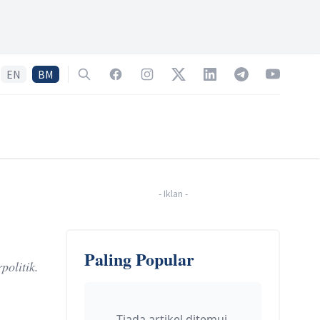
EN
BM
Search
Facebook
Instagram
Twitter
LinkedIn
Telegram
YouTube
-
Iklan
-
Paling Popular
politik.
Tiada artikel ditemui.