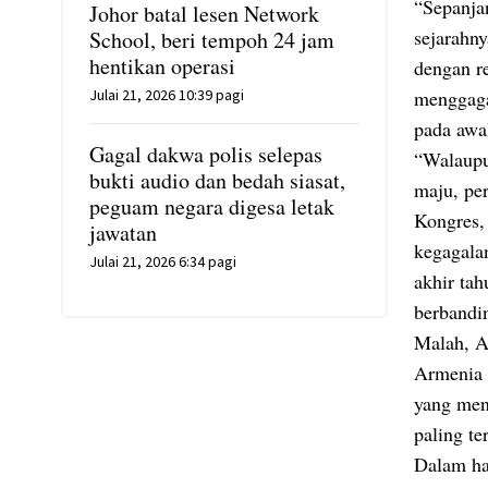
“Sepanja
Johor batal lesen Network
sejarahny
School, beri tempoh 24 jam
hentikan operasi
dengan re
Julai 21, 2026 10:39 pagi
menggaga
pada awa
Gagal dakwa polis selepas
“Walaupu
bukti audio dan bedah siasat,
maju, per
peguam negara digesa letak
Kongres,
jawatan
kegagala
Julai 21, 2026 6:34 pagi
akhir ta
berbandin
Malah, A
Armenia 
yang men
paling t
Dalam ha