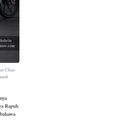
lan Chan
intah
anya
ara Rapuh
 bahawa