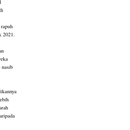
l
di
 rapuh
k 2021.
an
reka
 nasib
dikannya
ebih
arah
aripada