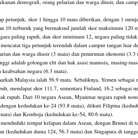
tekanan demografi, orang pelarian dan warga diusir, dan camp
ap petunjuk, skor 1 hingga 10 mata diberikan, dengan 1 menj
dan 10 terburuk yang bermaksud jumlah skor maksimum 120 
gara paling rapuh, dan skor minimum 12, negara paling tidak
 mencatat tiga petunjuk terendah dalam campur tangan luar d
arian dan warga diusir (3 mata) dan penurunan ekonomi (3.3 
inggi adalah golongan elit dan hak asasi manusia, masing-mas
n keabsahan negara (6.3 mata).
arkah Malaysia ialah 56.9 mata. Sebaliknya, Yemen sebagai 
puh, mendapat skor 111.7, sementara Finland, 16.2 sebagai n
idak rapuh. Dari 10 negara Asean, Myanmar negara rapuh nom
 dengan kedudukan ke-24 (93.8 mata), diikuti Filipina (kedud
 mata) dan Kemboja (kedudukan ke-54, 80.6 mata).
 menduduki tempat kelapan dalam Asean, dengan Brunei di t
an (kedudukan dunia 124, 56.3 mata) dan Singapura di tangg