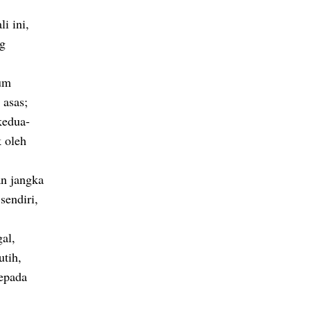
i ini,
ng
lum
 asas;
kedua-
 oleh
an jangka
sendiri,
al,
tih,
kepada