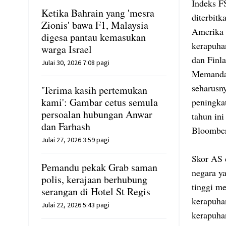
Indeks F
Ketika Bahrain yang 'mesra
diterbitk
Zionis' bawa F1, Malaysia
Amerika 
digesa pantau kemasukan
kerapuha
warga Israel
dan Finl
Julai 30, 2026 7:08 pagi
Memandan
seharusn
'Terima kasih pertemukan
kami': Gambar cetus semula
peningka
persoalan hubungan Anwar
tahun in
dan Farhash
Bloombe
Julai 27, 2026 3:59 pagi
Skor AS 
Pemandu pekak Grab saman
negara y
polis, kerajaan berhubung
tinggi m
serangan di Hotel St Regis
kerapuha
Julai 22, 2026 5:43 pagi
kerapuha