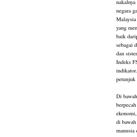
nakalnya
negara g
Malaysia
yang men
baik dar
sebagai 
dan sist
Indeks F
indikator
petunjuk 
Di bawah 
berpecah
ekonomi,
di bawah 
manusia 