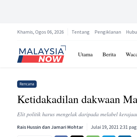
Khamis, Ogos 06, 2026
Tentang
Pengiklanan
Hubu
Home
Utama
Berita
Wac
Rencana
Ketidakadilan dakwaan Mal
Elit politik harus mengelak daripada melabel kerajaa
Rais Hussin dan Jamari Mohtar
Julai 19, 2021 2:31 pag