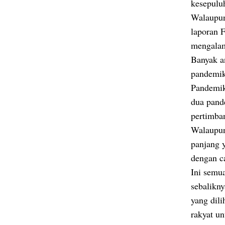
kesepulu
Walaupun
laporan F
mengalam
Banyak a
pandemik 
Pandemik
dua pand
pertimba
Walaupun
panjang y
dengan c
Ini semua
sebalikn
yang dil
rakyat u