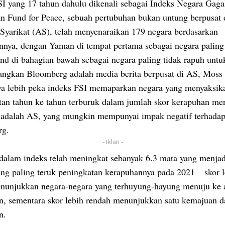
SI yang 17 tahun dahulu dikenali sebagai Indeks Negara Gaga
an Fund for Peace, sebuah pertubuhan bukan untung berpusat 
Syarikat (AS), telah menyenaraikan 179 negara berdasarkan
nnya, dengan Yaman di tempat pertama sebagai negara paling
and di bahagian bawah sebagai negara paling tidak rapuh untu
gkan Bloomberg adalah media berita berpusat di AS, Moss
ya lebih peka indeks FSI memaparkan negara yang menyaksik
tan tahun ke tahun terburuk dalam jumlah skor kerapuhan me
i adalah AS, yang mungkin mempunyai impak negatif terhadap
rg.
- Iklan -
dalam indeks telah meningkat sebanyak 6.3 mata yang menja
ang paling teruk peningkatan kerapuhannya pada 2021 – skor l
enunjukkan negara-negara yang terhuyung-hayung menuju ke 
n, sementara skor lebih rendah menunjukkan satu kemajuan d
n.