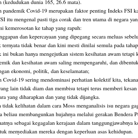
h (kedudukan dunia 165, 26.6 mata).
 pandemik Covid-19 merupakan faktor penting Indeks FSI kal
SI itu mengenal pasti tiga corak dan tren utama di negara ya
i kemerosotan ke tahap yang rapuh:
nggapan dan kepercayaan yang dipegang secara meluas sebe
ternyata tidak benar dan kini mesti dinilai semula pada tahap
 ini bukan hanya mengejutkan sistem kesihatan awam tetapi 
emik dan kesihatan awam saling mempengaruhi, dan dibentuk
ngan ekonomi, politik, dan keselamatan;
 Covid-19 sering mendominasi perhatian kolektif kita, tekan
ang lain tidak diam dan membisu tetapi terus memberi kesan 
ara yang diharapkan dan yang tidak dijangka.
 tidak kelihatan dalam cara Moss menganalisis isu negara gag
ya beliau membangunkan hujahnya melalui gerakan Bendera Pu
ihatnya sebagai kegagalan kerajaan dalam tanggungjawabnya 
ntuk menyediakan mereka dengan keperluan asas kehidupan.