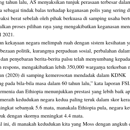
ng tahun lalu, AS menyaksikan tunjuk perasaan terbesar dala
a sebagai tindak balas terhadap keganasan polis yang sering 
aksi berat sebelah oleh pihak berkuasa di samping usaha ber
lkan proses pilihan raya yang mengakibatkan keganasan men
l 2021.
n kekayaan negara melimpah ruah dengan sistem kesihatan y
bezaan politik, kurangnya perpaduan sosial, perbalahan dala
 dan penyebaran berita-berita palsu telah menyumbang kepada
n respons, mengakibatkan lebih 350,000 warganya terkorban 
hun (2020) di samping kemerosotan mendadak dalam KDNK
g pada bila-bila masa dalam 60 tahun lalu,” kata laporan FSI
rmenia dan Ethiopia menunjukkan prestasi yang lebih baik ap
meraih kedudukan negara kedua paling teruk dalam skor ker
ingkat sebanyak 5.6 mata, manakala Ethiopia pula, negara ke
eruk dengan skornya meningkat 4.4 mata.
l ini, di manakah kedudukan kita yang Moss dengan angkuh 