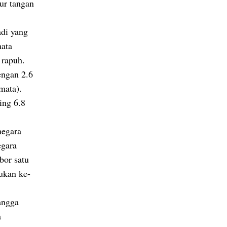
ur tangan
adi yang
mata
 rapuh.
engan 2.6
mata).
ing 6.8
negara
egara
bor satu
ukan ke-
angga
a