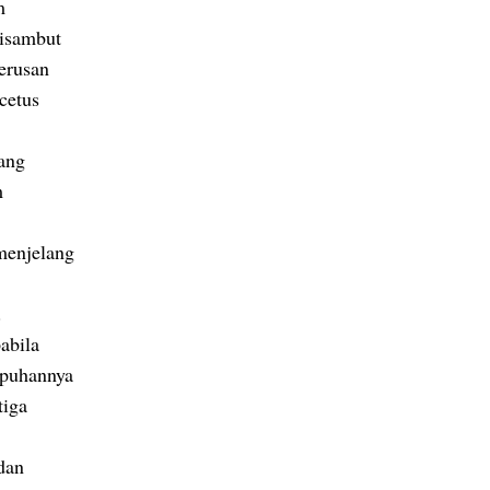
m
disambut
terusan
cetus
ang
m
menjelang
.
abila
apuhannya
tiga
dan