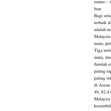
rentas – 
luar.
Bagi seti
terbaik 
adalah ne
Malaysia
mata, pel
Tiga tert
mata, da
Jumlah m
paling ra
paling t
di Asean
49, 82.4
Malaysia
kesembil