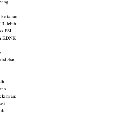
mbang
 ke tahun
3, lebih
ks FSI
lam KDNK
b
sial dan
lit
tan
dekiawan;
asi
juk