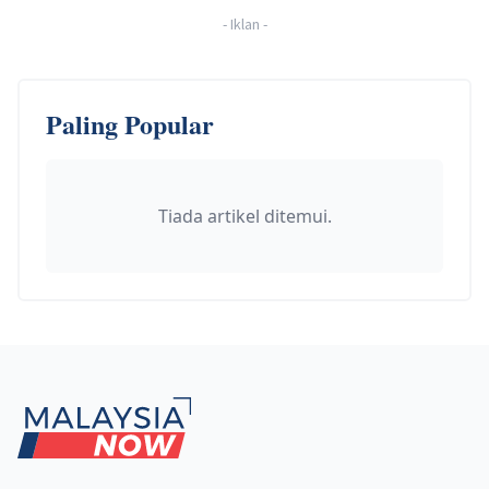
-
Iklan
-
Paling Popular
Tiada artikel ditemui.
Footer