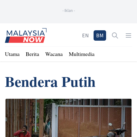
-
Iklan
-
Home
EN
BM
Open sea
Op
Utama
Berita
Wacana
Multimedia
Bendera Putih