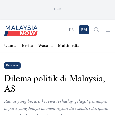
-
Iklan
-
Home
EN
BM
Open sea
Op
Utama
Berita
Wacana
Multimedia
Rencana
Dilema politik di Malaysia,
AS
Ramai yang berasa kecewa terhadap gelagat pemimpin
negara yang hanya mementingkan diri sendiri daripada