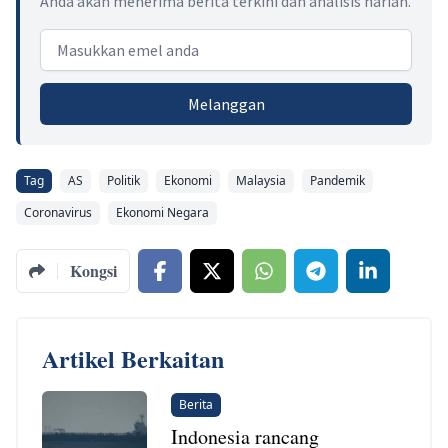
Anda akan menerima berita terkini dan analisis harian.
Email address
Melanggan
Tag
AS
Politik
Ekonomi
Malaysia
Pandemik
Coronavirus
Ekonomi Negara
Kongsi
Artikel Berkaitan
Berita
Indonesia rancang