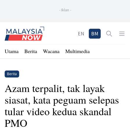
-
Iklan
-
Home
EN
BM
Open sea
Op
Utama
Berita
Wacana
Multimedia
Berita
Azam terpalit, tak layak
siasat, kata peguam selepas
tular video kedua skandal
PMO