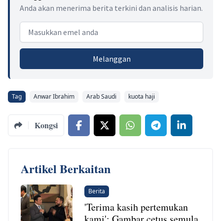
Anda akan menerima berita terkini dan analisis harian.
Email address
Melanggan
Tag
Anwar Ibrahim
Arab Saudi
kuota haji
Kongsi
Artikel Berkaitan
Berita
'Terima kasih pertemukan
kami': Gambar cetus semula