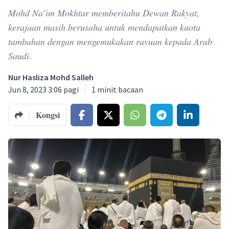
Mohd Na’im Mokhtar memberitahu Dewan Rakyat,
kerajaan masih berusaha untuk mendapatkan kuota
tambahan dengan mengemukakan rayuan kepada Arab
Saudi.
Nur Hasliza Mohd Salleh
Jun 8, 2023 3:06 pagi
1
minit bacaan
Kongsi