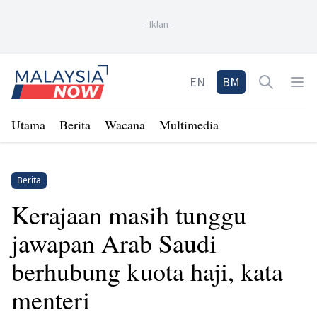
-
Iklan
-
Home
EN
BM
Open sea
Op
Utama
Berita
Wacana
Multimedia
Berita
Kerajaan masih tunggu
jawapan Arab Saudi
berhubung kuota haji, kata
menteri