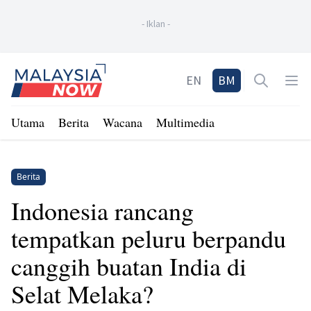
-
Iklan
-
Home
EN
BM
Open sea
Op
Utama
Berita
Wacana
Multimedia
Berita
Indonesia rancang
tempatkan peluru berpandu
canggih buatan India di
Selat Melaka?