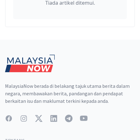
Tiada artikel ditemui.
Footer
MalaysiaNow berada di belakang tajuk utama berita dalam
negara, membawakan berita, pandangan dan pendapat
berkaitan isu dan maklumat terkini kepada anda.
Facebook
Instagram
Twitter
LinkedIn
Telegram
YouTube