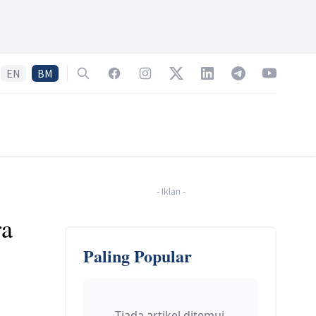
EN
BM
Search
Facebook
Instagram
Twitter
LinkedIn
Telegram
YouTube
-
Iklan
-
ra
Paling Popular
Tiada artikel ditemui.