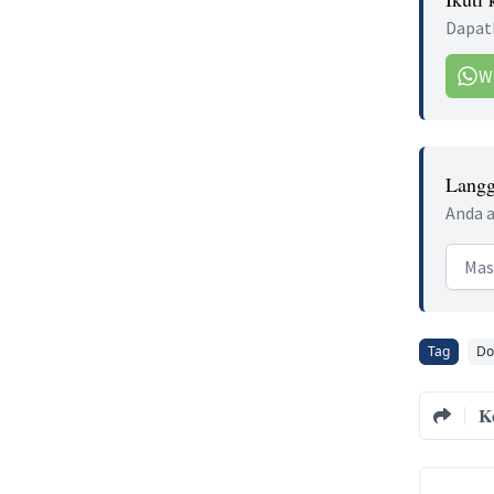
Dapatk
W
Langg
Anda a
Email
Tag
Do
K