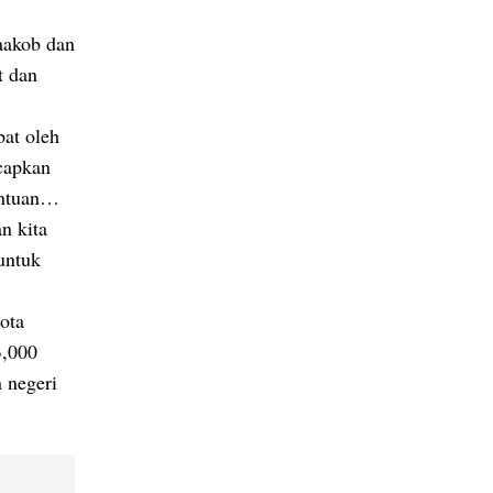
aakob dan
t dan
at oleh
capkan
antuan…
n kita
untuk
ota
3,000
 negeri