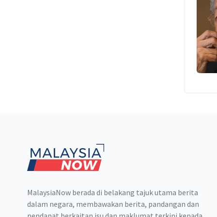
Footer
MalaysiaNow berada di belakang tajuk utama berita
dalam negara, membawakan berita, pandangan dan
pendapat berkaitan isu dan maklumat terkini kepada