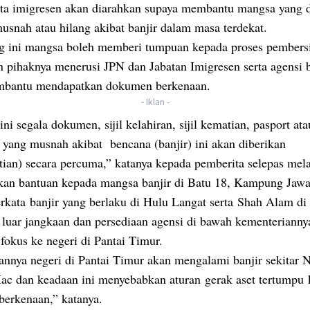
rta imigresen akan diarahkan supaya membantu mangsa yang
usnah atau hilang akibat banjir dalam masa terdekat.
g ini mangsa boleh memberi tumpuan kepada proses pembers
n pihaknya menerusi JPN dan Jabatan Imigresen serta agensi 
bantu mendapatkan dokumen berkenaan.
- Iklan -
ini segala dokumen, sijil kelahiran, sijil kematian, pasport ata
yang musnah akibat bencana (banjir) ini akan diberikan
tian) secara percuma,” katanya kepada pemberita selepas mel
an bantuan kepada mangsa banjir di Batu 18, Kampung Jawa 
rkata banjir yang berlaku di Hulu Langat serta Shah Alam di
 luar jangkaan dan persediaan agensi di bawah kementerianny
fokus ke negeri di Pantai Timur.
annya negeri di Pantai Timur akan mengalami banjir sekitar
ac dan keadaan ini menyebabkan aturan gerak aset tertumpu 
berkenaan,” katanya.