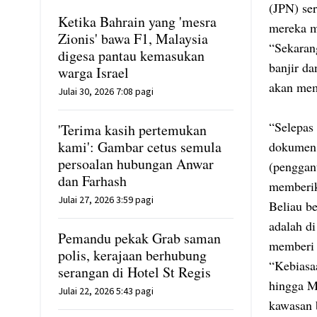
(JPN) se
Ketika Bahrain yang 'mesra
mereka m
Zionis' bawa F1, Malaysia
“Sekaran
digesa pantau kemasukan
banjir da
warga Israel
akan mem
Julai 30, 2026 7:08 pagi
“Selepas 
'Terima kasih pertemukan
kami': Gambar cetus semula
dokumen 
persoalan hubungan Anwar
(penggan
dan Farhash
memberik
Julai 27, 2026 3:59 pagi
Beliau be
adalah di
Pemandu pekak Grab saman
memberi 
polis, kerajaan berhubung
“Kebiasa
serangan di Hotel St Regis
hingga M
Julai 22, 2026 5:43 pagi
kawasan 