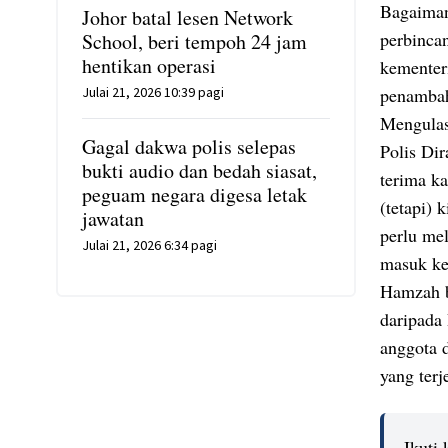
Bagaiman
Johor batal lesen Network
perbinca
School, beri tempoh 24 jam
hentikan operasi
kementer
Julai 21, 2026 10:39 pagi
penambah
Mengulas
Gagal dakwa polis selepas
Polis Di
bukti audio dan bedah siasat,
terima k
peguam negara digesa letak
(tetapi) 
jawatan
perlu mel
Julai 21, 2026 6:34 pagi
masuk ke
Hamzah b
daripada
anggota 
yang terj
Ikuti