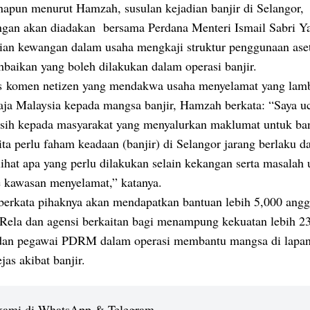
apun menurut Hamzah, susulan kejadian banjir di Selangor,
ngan akan diadakan bersama Perdana Menteri Ismail Sabri Y
ian kewangan dalam usaha mengkaji struktur penggunaan ase
baikan yang boleh dilakukan dalam operasi banjir.
 komen netizen yang mendakwa usaha menyelamat yang lamb
raja Malaysia kepada mangsa banjir, Hamzah berkata: “Saya u
asih kepada masyarakat yang menyalurkan maklumat untuk b
kita perlu faham keadaan (banjir) di Selangor jarang berlaku da
ihat apa yang perlu dilakukan selain kekangan serta masalah 
 kawasan menyelamat,” katanya.
erkata pihaknya akan mendapatkan bantuan lebih 5,000 angg
 Rela dan agensi berkaitan bagi menampung kekuatan lebih 2
dan pegawai PDRM dalam operasi membantu mangsa di lapan
ejas akibat banjir.
 kami di WhatsApp & Telegram