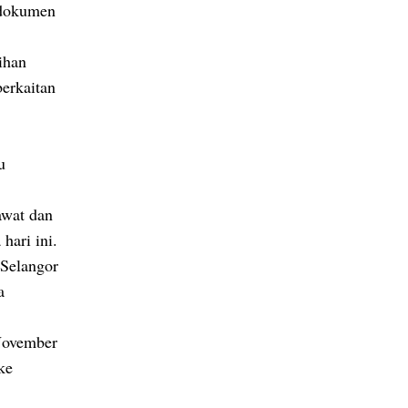
 dokumen
ihan
berkaitan
u
awat dan
hari ini.
 Selangor
a
 November
ke