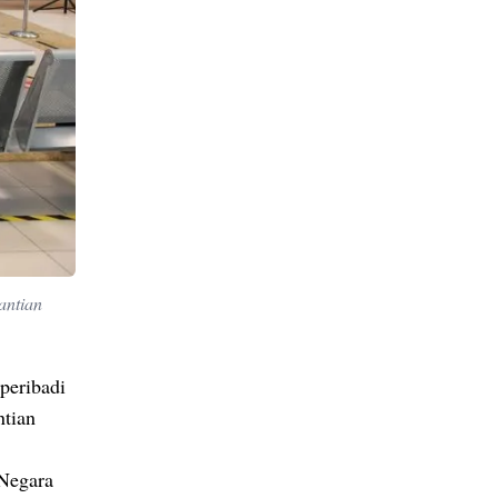
antian
peribadi
ntian
 Negara