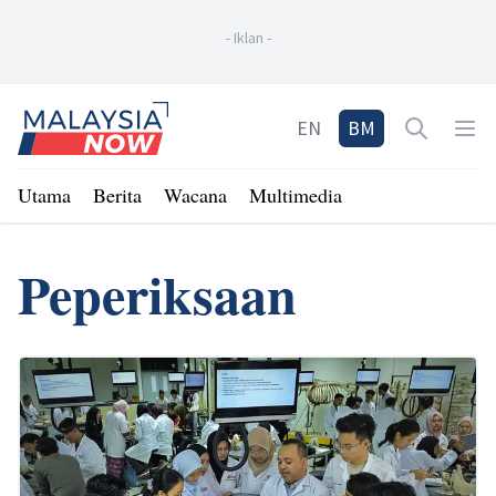
-
Iklan
-
Home
EN
BM
Open sea
Op
Utama
Berita
Wacana
Multimedia
Peperiksaan