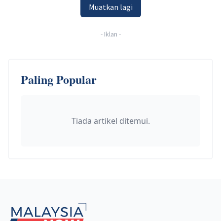
Muatkan lagi
-
Iklan
-
Paling Popular
Tiada artikel ditemui.
Footer