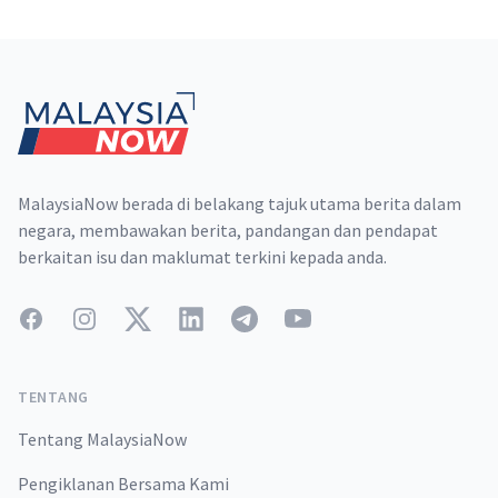
Footer
MalaysiaNow berada di belakang tajuk utama berita dalam
negara, membawakan berita, pandangan dan pendapat
berkaitan isu dan maklumat terkini kepada anda.
Facebook
Instagram
Twitter
LinkedIn
Telegram
YouTube
TENTANG
Tentang MalaysiaNow
Pengiklanan Bersama Kami