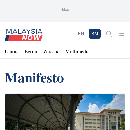
-
Iklan
-
Home
EN
BM
Open sea
Op
Utama
Berita
Wacana
Multimedia
Manifesto