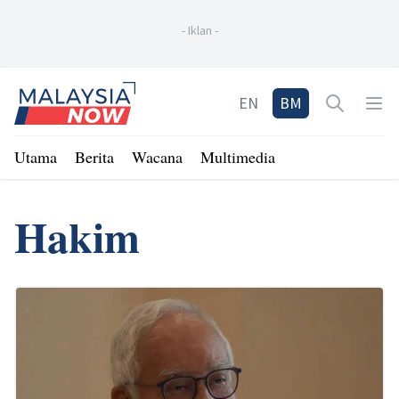
-
Iklan
-
Home
EN
BM
Open sea
Op
Utama
Berita
Wacana
Multimedia
Hakim