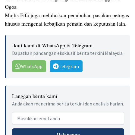
Ogos.
Majlis Fifa juga meluluskan penubuhan pasukan petugas
khusus mengenai kebajikan pemain dan keputusan lain.
Ikuti kami di WhatsApp & Telegram
Dapatkan pandangan eksklusif berita terkini Malaysia.
WhatsApp
Telegram
Langgan berita kami
Anda akan menerima berita terkini dan analisis harian.
Email address
Melanggan