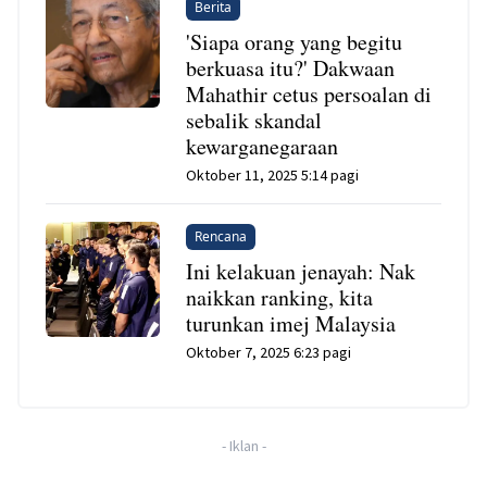
Berita
'Siapa orang yang begitu
berkuasa itu?' Dakwaan
Mahathir cetus persoalan di
sebalik skandal
kewarganegaraan
Oktober 11, 2025 5:14 pagi
Rencana
Ini kelakuan jenayah: Nak
naikkan ranking, kita
turunkan imej Malaysia
Oktober 7, 2025 6:23 pagi
-
Iklan
-