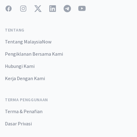
Facebook
Instagram
Twitter
LinkedIn
Telegram
YouTube
TENTANG
Tentang MalaysiaNow
Pengiklanan Bersama Kami
Hubungi Kami
Kerja Dengan Kami
TERMA PENGGUNAAN
Terma & Penafian
Dasar Privasi