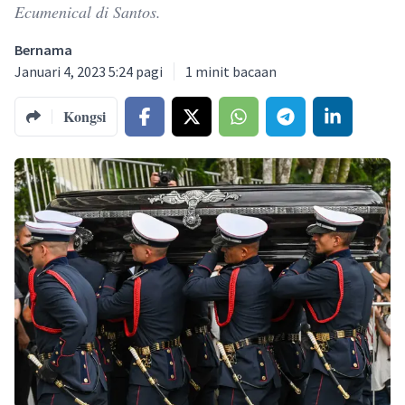
Ecumenical di Santos.
Bernama
Januari 4, 2023 5:24 pagi
1
minit bacaan
Kongsi