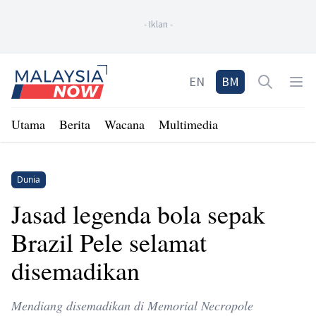
-
Iklan
-
Home
EN
BM
Open sea
Op
Utama
Berita
Wacana
Multimedia
Dunia
Jasad legenda bola sepak
Brazil Pele selamat
disemadikan
Mendiang disemadikan di Memorial Necropole