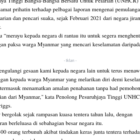
aya Tinggi Bangsa-Bangsa Bersatu Untuk Pelarian (UNHCR) 
 amat prihatin terhadap pelbagai laporan mengenai pemulanga
arian dan pencari suaka, sejak Februari 2021 dari negara jira
.
tu “merayu kepada negara di rantau itu untuk segera menghen
an paksa warga Myanmar yang mencari keselamatan daripad
- Iklan -
ngulangi gesaan kami kepada negara lain untuk terus menaw
ngan kepada warga Myanmar yang melarikan diri demi kesela
a termasuk menamatkan amalan penahanan tanpa had pemohon
rian dari Myanmar," kata Penolong Pesuruhjaya Tinggi UNH
riggs.
bergolak sejak rampasan kuasa tentera tahun lalu, dengan
an berleluasa di sebahagian besar negara itu.
00 orang terbunuh akibat tindakan keras junta tentera terhad