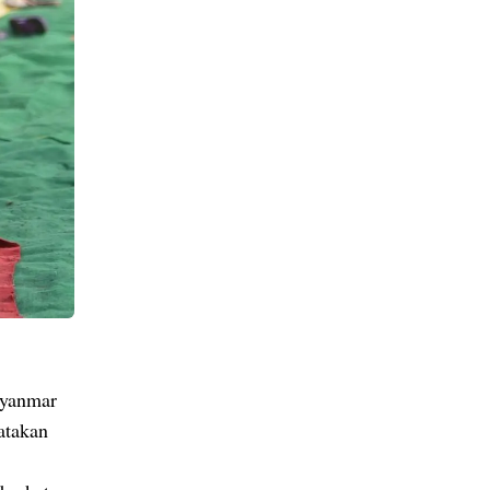
Myanmar
atakan