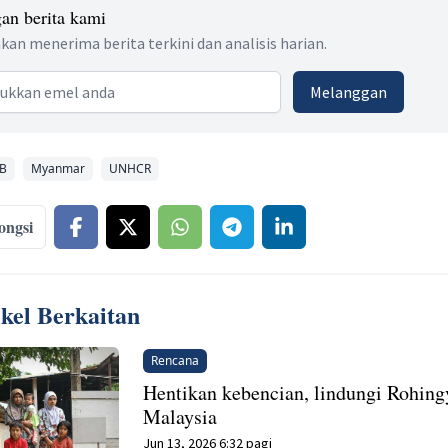
an berita kami
kan menerima berita terkini dan analisis harian.
 address
Melanggan
B
Myanmar
UNHCR
ongsi
ikel Berkaitan
Rencana
Hentikan kebencian, lindungi Rohing
Malaysia
Jun 13, 2026 6:32 pagi