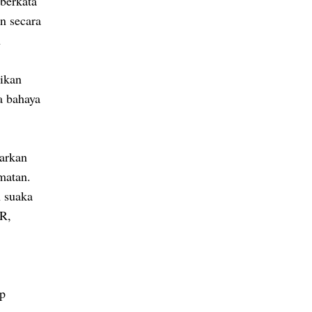
berkata
n secara
n
tikan
a bahaya
arkan
matan.
 suaka
CR,
ap