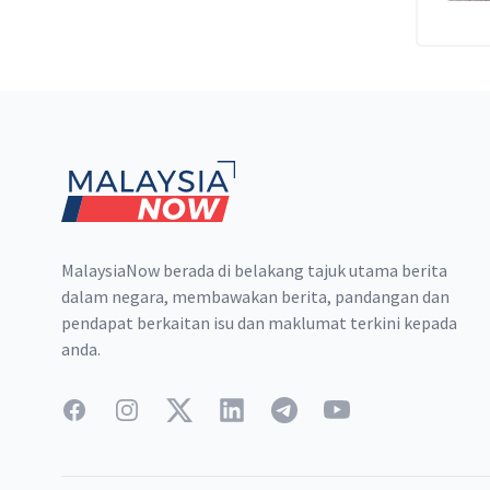
Footer
MalaysiaNow berada di belakang tajuk utama berita
dalam negara, membawakan berita, pandangan dan
pendapat berkaitan isu dan maklumat terkini kepada
anda.
Facebook
Instagram
Twitter
LinkedIn
Telegram
YouTube