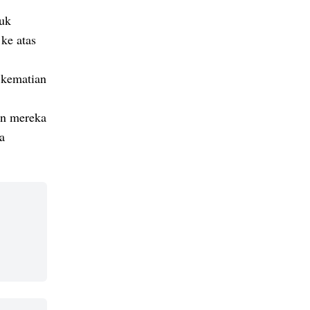
suk
ke atas
 kematian
an mereka
a