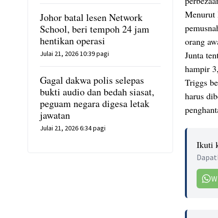
perbezaa
Menurut 
Johor batal lesen Network
pemusnah
School, beri tempoh 24 jam
hentikan operasi
orang aw
Julai 21, 2026 10:39 pagi
Junta te
hampir 3
Gagal dakwa polis selepas
Triggs b
bukti audio dan bedah siasat,
harus dib
peguam negara digesa letak
penghant
jawatan
Julai 21, 2026 6:34 pagi
Ikuti
Dapatk
W