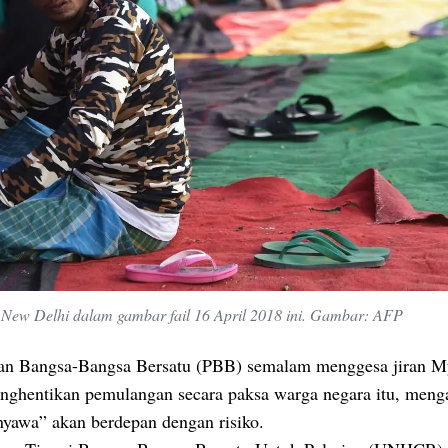
i New Delhi dalam gambar fail 16 April 2018 ini. Gambar: AFP
an Bangsa-Bangsa Bersatu (PBB) semalam menggesa jiran 
nghentikan pemulangan secara paksa warga negara itu, meng
nyawa” akan berdepan dengan risiko.