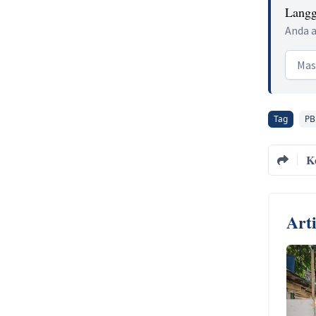
Langg
Anda a
Email
Tag
PB
K
Art