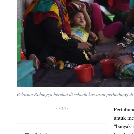
Pelarian Rohingya berehat di sebuah kawasan perlindungi d
-
Iklan
-
Pertubuh
untuk me
“banyak 