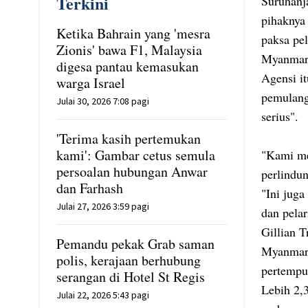
Terkini
Suruhanj
pihaknya
Ketika Bahrain yang 'mesra
paksa pel
Zionis' bawa F1, Malaysia
Myanmar
digesa pantau kemasukan
Agensi i
warga Israel
pemulang
Julai 30, 2026 7:08 pagi
serius".
'Terima kasih pertemukan
kami': Gambar cetus semula
"Kami me
persoalan hubungan Anwar
perlindu
dan Farhash
"Ini jug
Julai 27, 2026 3:59 pagi
dan pela
Gillian T
Pemandu pekak Grab saman
Myanmar 
polis, kerajaan berhubung
pertempur
serangan di Hotel St Regis
Lebih 2,3
Julai 22, 2026 5:43 pagi