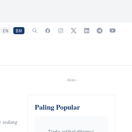
EN
BM
Search
Facebook
Instagram
Twitter
LinkedIn
Telegram
YouTube
-
Iklan
-
Paling Popular
g sedang
Tiada artikel ditemui.