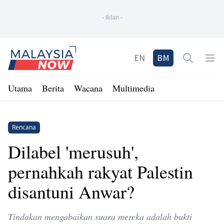
-
Iklan
-
Home
EN
BM
Open sea
Op
Utama
Berita
Wacana
Multimedia
Rencana
Dilabel 'merusuh',
pernahkah rakyat Palestin
disantuni Anwar?
Tindakan mengabaikan suara mereka adalah bukti