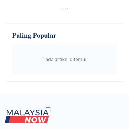
-
Iklan
-
Paling Popular
Tiada artikel ditemui.
Footer