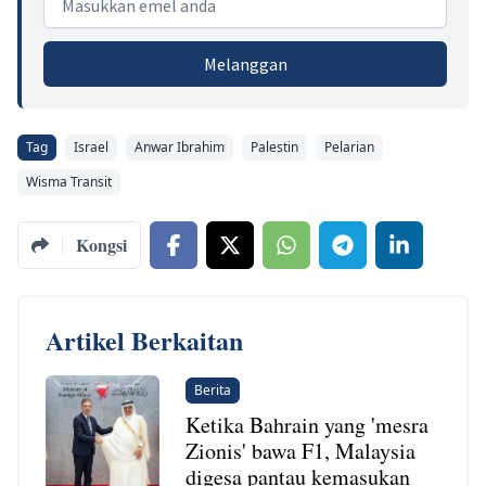
Melanggan
Tag
Israel
Anwar Ibrahim
Palestin
Pelarian
Wisma Transit
Kongsi
Artikel Berkaitan
Berita
Ketika Bahrain yang 'mesra
Zionis' bawa F1, Malaysia
digesa pantau kemasukan