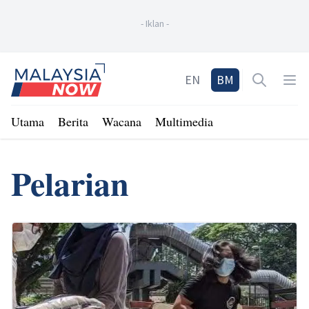
-
Iklan
-
Home
EN
BM
Open sea
Op
Utama
Berita
Wacana
Multimedia
Pelarian