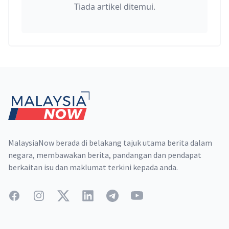
Tiada artikel ditemui.
Footer
MalaysiaNow berada di belakang tajuk utama berita dalam
negara, membawakan berita, pandangan dan pendapat
berkaitan isu dan maklumat terkini kepada anda.
Facebook
Instagram
Twitter
LinkedIn
Telegram
YouTube