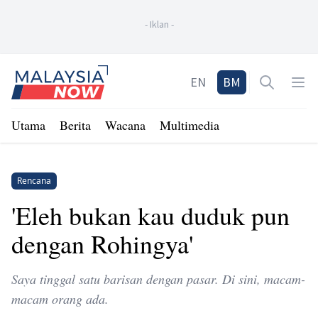
-
Iklan
-
Home
EN
BM
Open sea
Op
Utama
Berita
Wacana
Multimedia
Rencana
'Eleh bukan kau duduk pun
dengan Rohingya'
Saya tinggal satu barisan dengan pasar. Di sini, macam-
macam orang ada.