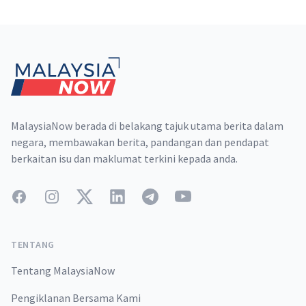
Footer
MalaysiaNow berada di belakang tajuk utama berita dalam
negara, membawakan berita, pandangan dan pendapat
berkaitan isu dan maklumat terkini kepada anda.
Facebook
Instagram
Twitter
LinkedIn
Telegram
YouTube
TENTANG
Tentang MalaysiaNow
Pengiklanan Bersama Kami