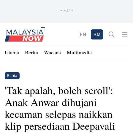
-
Iklan
-
Home
EN
BM
Open sea
Op
Utama
Berita
Wacana
Multimedia
Berita
'Tak apalah, boleh scroll':
Anak Anwar dihujani
kecaman selepas naikkan
klip persediaan Deepavali