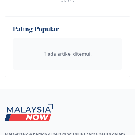
-
Iklan
-
Paling Popular
Tiada artikel ditemui.
Footer
MalaysiaNow berada di belakang tajuk utama berita dalam