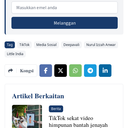
Email address
Melanggan
Tag
TikTok
Media Sosial
Deepavali
Nurul Izzah Anwar
Little India
Kongsi
Artikel Berkaitan
Berita
TikTok sekat video
himpunan bantah jenayah