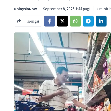
MalaysiaNow
September 8, 2025 1:44 pagi
4
minit 
Kongsi