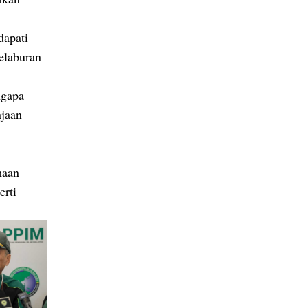
dapati
elaburan
ngapa
ajaan
maan
erti