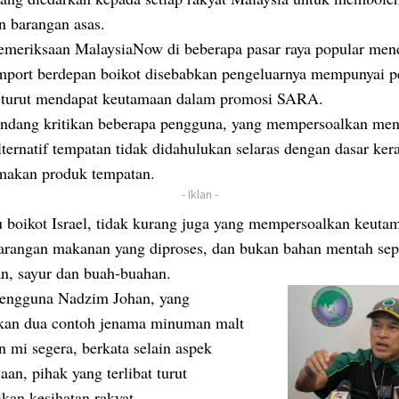
n barangan asas.
emeriksaan MalaysiaNow di beberapa pasar raya popular men
mport berdepan boikot disebabkan pengeluarnya mempunyai p
l, turut mendapat keutamaan dalam promosi SARA.
ndang kritikan beberapa pengguna, yang mempersoalkan me
ternatif tempatan tidak didahulukan selaras dengan dasar ker
akan produk tempatan.
- Iklan -
u boikot Israel, tidak kurang juga yang mempersoalkan keuta
arangan makanan yang diproses, dan bukan bahan mentah sep
an, sayur dan buah-buahan.
pengguna Nadzim Johan, yang
an dua contoh jenama minuman malt
n mi segera, berkata selain aspek
an, pihak yang terlibat turut
kan kesihatan rakyat.