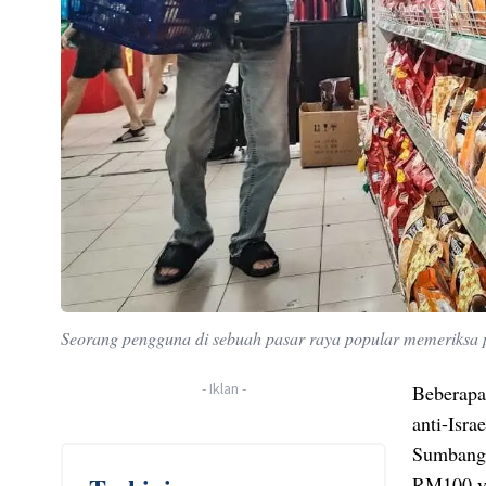
Seorang pengguna di sebuah pasar raya popular memeriks
-
Iklan
-
Beberapa
anti-Isr
Sumbanga
RM100 ya