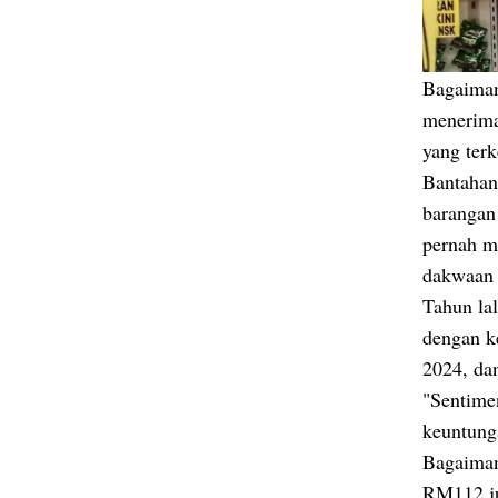
Bagaimana
menerima
yang ter
Bantahan 
barangan
pernah me
dakwaan 
Tahun la
dengan k
2024, da
"Sentime
keuntung
Bagaiman
RM112 ju