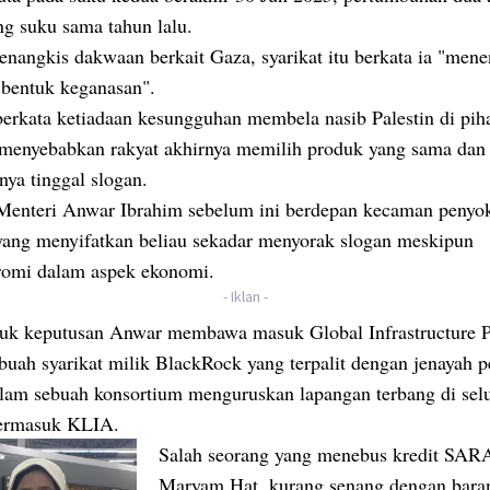
ng suku sama tahun lalu.
nangkis dakwaan berkait Gaza, syarikat itu berkata ia "mene
 bentuk keganasan".
erkata ketiadaan kesungguhan membela nasib Palestin di pih
 menyebabkan rakyat akhirnya memilih produk yang sama dan
nya tinggal slogan.
Menteri Anwar Ibrahim sebelum ini berdepan kecaman penyo
 yang menyifatkan beliau sekadar menyorak slogan meskipun
omi dalam aspek ekonomi.
- Iklan -
suk keputusan Anwar membawa masuk Global Infrastructure P
buah syarikat milik BlackRock yang terpalit dengan jenayah 
dalam sebuah konsortium menguruskan lapangan terbang di sel
termasuk KLIA.
Salah seorang yang menebus kredit SAR
Maryam Hat, kurang senang dengan bara