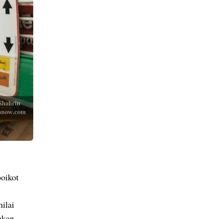
boikot
ilai
hkan