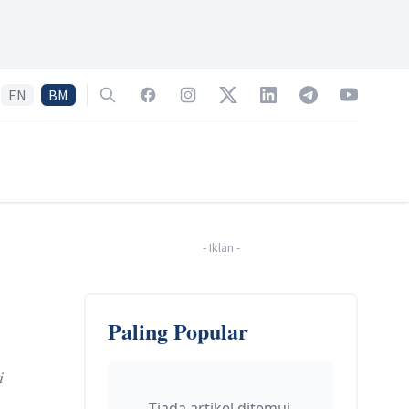
EN
BM
Search
Facebook
Instagram
Twitter
LinkedIn
Telegram
YouTube
-
Iklan
-
Paling Popular
i
Tiada artikel ditemui.