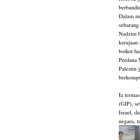
berbandi
Dalam me
sebarang
Nadzim b
kerajaan
boikot ha
Perdana 
Palestin
berkompr
Ia terma
(GIP), se
Israel, 
negara, 