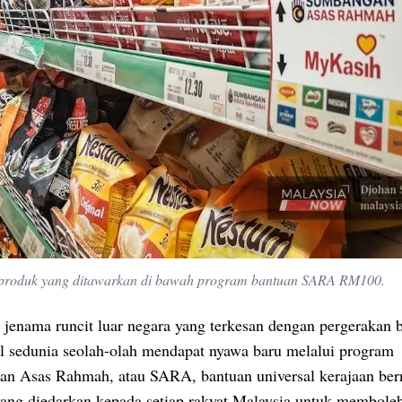
a produk yang ditawarkan di bawah program bantuan SARA RM100.
 jenama runcit luar negara yang terkesan dengan pergerakan 
ael sedunia seolah-olah mendapat nyawa baru melalui program
n Asas Rahmah, atau SARA, bantuan universal kerajaan bern
ng diedarkan kepada setiap rakyat Malaysia untuk membole