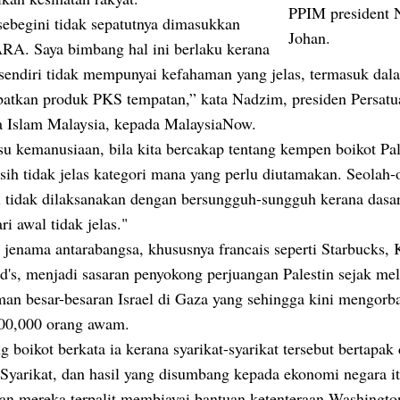
PPIM president
sebegini tidak sepatutnya dimasukkan
Johan.
RA. Saya bimbang hal ini berlaku kerana
 sendiri tidak mempunyai kefahaman yang jelas, termasuk dal
atkan produk PKS tempatan,” kata Nadzim, presiden Persatu
 Islam Malaysia, kepada MalaysiaNow.
u kemanusiaan, bila kita bercakap tentang kempen boikot Pal
ih tidak jelas kategori mana yang perlu diutamakan. Seolah-
i tidak dilaksanakan dengan bersungguh-sungguh kerana dasar
ari awal tidak jelas."
 jenama antarabangsa, khususnya francais seperti Starbucks,
's, menjadi sasaran penyokong perjuangan Palestin sejak mel
an besar-besaran Israel di Gaza yang sehingga kini mengorb
00,000 orang awam.
 boikot berkata ia kerana syarikat-syarikat tersebut bertapak 
Syarikat, dan hasil yang disumbang kepada ekonomi negara i
an mereka terpalit membiayai bantuan ketenteraan Washingto