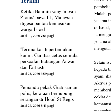
Terkini
pembelia
Ketika Bahrain yang 'mesra
Malah, p
Zionis' bawa F1, Malaysia
jenama i
digesa pantau kemasukan
di Israe
warga Israel
Ia mengu
Julai 30, 2026 7:08 pagi
jenama al
mengutam
'Terima kasih pertemukan
kami': Gambar cetus semula
persoalan hubungan Anwar
Selain is
dan Farhash
kepada b
Julai 27, 2026 3:59 pagi
ayam, ik
Aktivis 
Pemandu pekak Grab saman
memberik
polis, kerajaan berhubung
coklat da
serangan di Hotel St Regis
kemanusia
Julai 22, 2026 5:43 pagi
mengabai