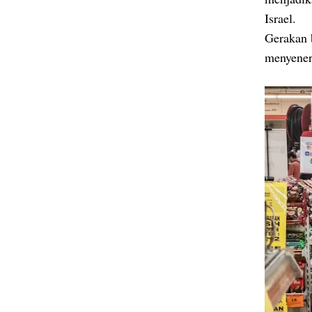
Israel.
Gerakan 
menyenera