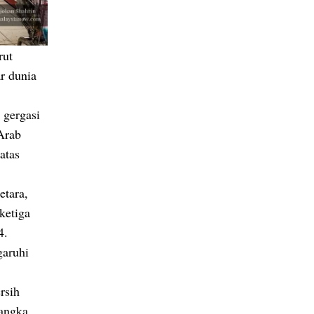
rut
r dunia
.
 gergasi
Arab
atas
etara,
ketiga
4.
garuhi
rsih
 angka