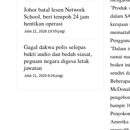
"Produk 
Johor batal lesen Network
dalam SA
School, beri tempoh 24 jam
hentikan operasi
kerajaan
Julai 21, 2026 10:39 pagi
memartab
Pengguna
Gagal dakwa polis selepas
"Dalam is
bukti audio dan bedah siasat,
ramai mas
peguam negara digesa letak
boikot in
jawatan
sendiri d
Julai 21, 2026 6:34 pagi
Beberapa
McDonald
pengebom
hampir 1
Penyokong
Amerika 
menjadik