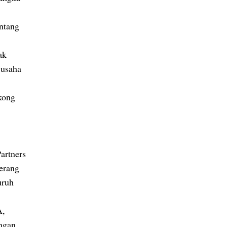
ntang
ak
 usaha
kong
artners
perang
uruh
A,
ngan