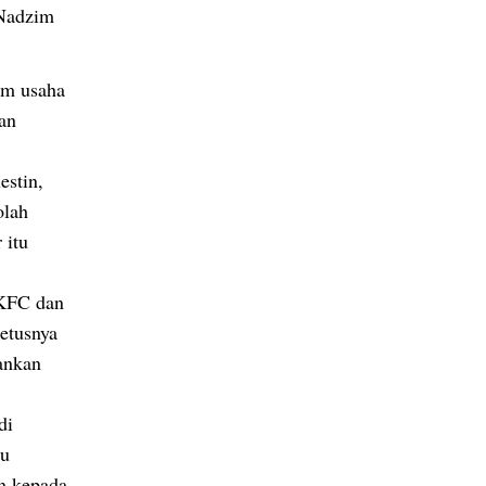
 Nadzim
am usaha
an
estin,
olah
 itu
 KFC dan
etusnya
ankan
di
tu
n kepada