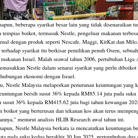
pun, beberapa syarikat besar lain yang tidak disenaraikan tu
 tempias boikot, termasuk Nestle, pengeluar makanan terbesa
kenal dengan produk seperti Nescafe, Maggi, KitKat dan Milo
terhadap syarikat itu berkisar pemilikan penuh Osem, sebuah
 makanan Israel. Malah seawal tahun 2006, pertubuhan Liga 
masukkan Nestle dalam senarai syarikat yang perlu diboikot 
hubungan ekonomi dengan Israel.
lu, Nestle Malaysia melaporkan penurunan keuntungan yang k
euntungan bersih susut 36% kepada RM85.14 juta pada suku 
n susut 36% kepada RM415.62 juta bagi tahun kewangan 202
n boikot yang berterusan dan tekanan kos akan terus mempen
annya," menurut analisis HLIB Research awal tahun ini.
apun, Nestle Malaysia berkata ia mencatatkan keuntungan be
ta pada suku kedua berakhir 30 Jun 2025, pertumbuhan dua