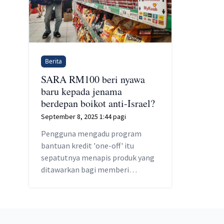
Berita
SARA RM100 beri nyawa
baru kepada jenama
berdepan boikot anti-Israel?
September 8, 2025 1:44 pagi
Pengguna mengadu program
bantuan kredit 'one-off' itu
sepatutnya menapis produk yang
ditawarkan bagi memberi
keutamaan kepada jenama
tempatan dan PKS.
Footer