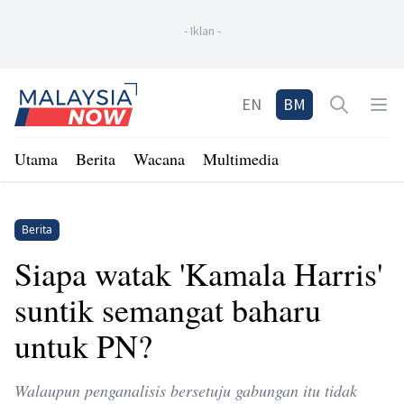
-
Iklan
-
Home
EN
BM
Open sea
Op
Utama
Berita
Wacana
Multimedia
Berita
Siapa watak 'Kamala Harris'
suntik semangat baharu
untuk PN?
Walaupun penganalisis bersetuju gabungan itu tidak