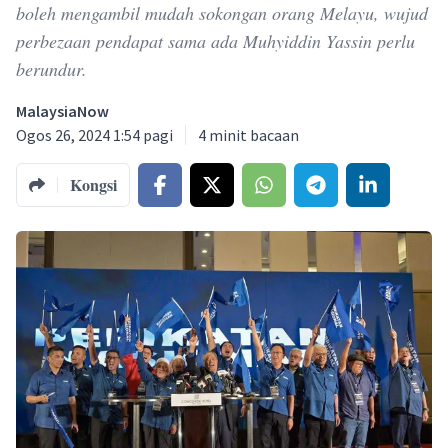
boleh mengambil mudah sokongan orang Melayu, wujud
perbezaan pendapat sama ada Muhyiddin Yassin perlu
berundur.
MalaysiaNow
Ogos 26, 2024 1:54 pagi
4
minit bacaan
Kongsi