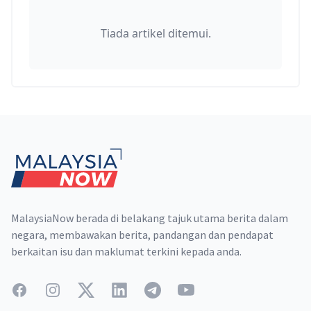
Tiada artikel ditemui.
Footer
MalaysiaNow berada di belakang tajuk utama berita dalam
negara, membawakan berita, pandangan dan pendapat
berkaitan isu dan maklumat terkini kepada anda.
Facebook
Instagram
Twitter
LinkedIn
Telegram
YouTube