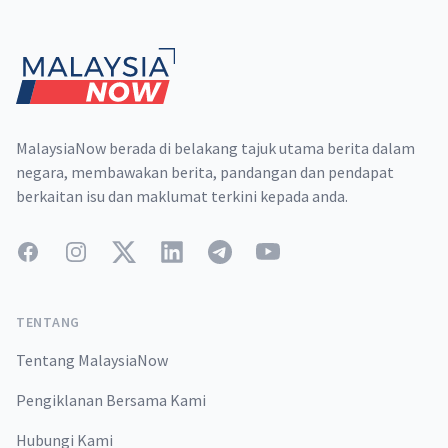
Footer
MalaysiaNow berada di belakang tajuk utama berita dalam
negara, membawakan berita, pandangan dan pendapat
berkaitan isu dan maklumat terkini kepada anda.
Facebook
Instagram
Twitter
LinkedIn
Telegram
YouTube
TENTANG
Tentang MalaysiaNow
Pengiklanan Bersama Kami
Hubungi Kami