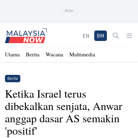
-
Iklan
-
Home
EN
BM
Open sea
Op
Utama
Berita
Wacana
Multimedia
Berita
Ketika Israel terus
dibekalkan senjata, Anwar
anggap dasar AS semakin
'positif'