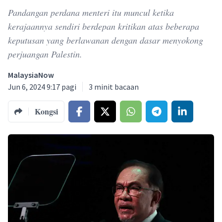
Pandangan perdana menteri itu muncul ketika
kerajaannya sendiri berdepan kritikan atas beberapa
keputusan yang berlawanan dengan dasar menyokong
perjuangan Palestin.
MalaysiaNow
Jun 6, 2024 9:17 pagi
3
minit bacaan
Kongsi