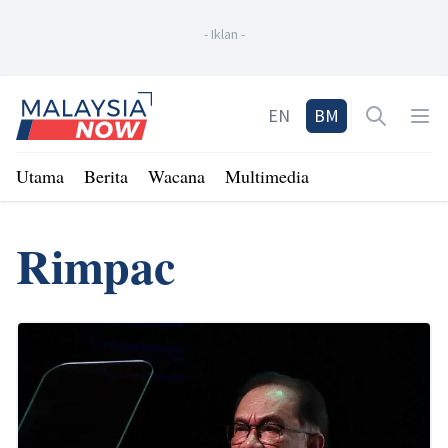
-
Iklan
-
Home
EN
BM
Open sea
Op
Utama
Berita
Wacana
Multimedia
Rimpac