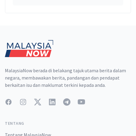
Footer
MalaysiaNow berada di belakang tajuk utama berita dalam
negara, membawakan berita, pandangan dan pendapat
berkaitan isu dan maklumat terkini kepada anda.
Facebook
Instagram
Twitter
LinkedIn
Telegram
YouTube
TENTANG
Tentang MalaysiaNow