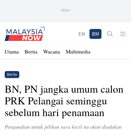
-
Iklan
-
Home
EN
BM
Open sea
Op
Utama
Berita
Wacana
Multimedia
Berita
BN, PN jangka umum calon
PRK Pelangai seminggu
sebelum hari penamaan
Pengundian untuk pilihan raya kecil itu akan diadakan