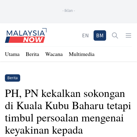
-
Iklan
-
Home
EN
BM
Open sea
Op
Utama
Berita
Wacana
Multimedia
Berita
PH, PN kekalkan sokongan
di Kuala Kubu Baharu tetapi
timbul persoalan mengenai
keyakinan kepada