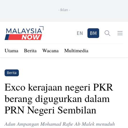
-
Iklan
-
Home
EN
BM
Open sea
Op
Utama
Berita
Wacana
Multimedia
Berita
Exco kerajaan negeri PKR
berang digugurkan dalam
PRN Negeri Sembilan
Adun Ampangan Mohamad Rafie Ab Malek menuduh