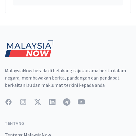
Footer
MalaysiaNow berada di belakang tajuk utama berita dalam
negara, membawakan berita, pandangan dan pendapat
berkaitan isu dan maklumat terkini kepada anda.
Facebook
Instagram
Twitter
LinkedIn
Telegram
YouTube
TENTANG
Tentang MalaysiaNow