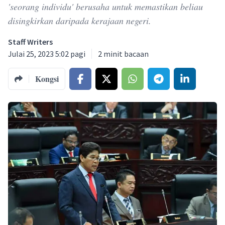
'seorang individu' berusaha untuk memastikan beliau
disingkirkan daripada kerajaan negeri.
Staff Writers
Julai 25, 2023 5:02 pagi
2
minit bacaan
Kongsi