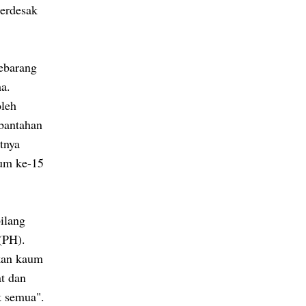
terdesak
sebarang
a.
oleh
bantahan
tnya
mum ke-15
ilang
(PH).
kan kaum
at dan
k semua".