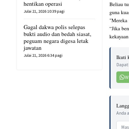
hentikan operasi
Beliau t
Julai 21, 2026 10:39 pagi
guna kua
"Mereka 
Gagal dakwa polis selepas
“Jika be
bukti audio dan bedah siasat,
kekayaan
peguam negara digesa letak
jawatan
Julai 21, 2026 6:34 pagi
Ikuti
Dapatk
W
Langg
Anda a
Email