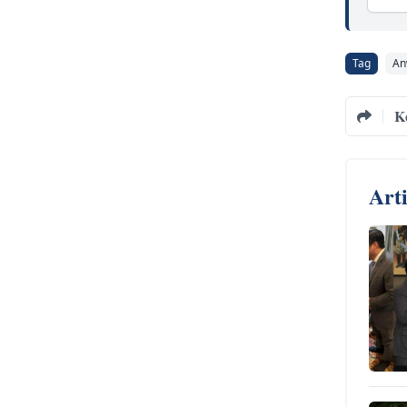
Tag
An
K
Art