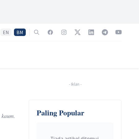
EN
BM
Search
Facebook
Instagram
Twitter
LinkedIn
Telegram
YouTube
-
Iklan
-
Paling Popular
g kaum.
Tiada artikel ditemui.