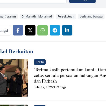
war Ibrahim
Dr Mahathir Mohamad
Persekutuan
berbilang bangsa
ongsi
ikel Berkaitan
Berita
'Terima kasih pertemukan kami': Ga
cetus semula persoalan hubungan An
dan Farhash
Julai 27, 2026 3:59 pagi