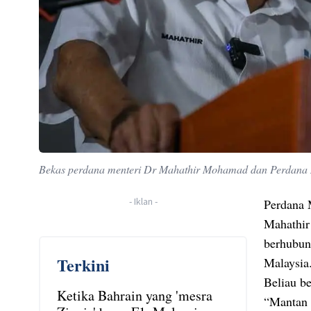
Bekas perdana menteri Dr Mahathir Mohamad dan Perdana 
-
Iklan
-
Perdana 
Mahathir
berhubun
Terkini
Malaysia
Beliau b
Ketika Bahrain yang 'mesra
“Mantan 