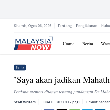
Khamis, Ogos 06, 2026
Tentang
Pengiklanan
Hubu
Home
Utama
Berita
Wac
Berita
’Saya akan jadikan Mahathi
Perdana menteri ditanya tentang pandangan Dr Mah
Staff Writers
Julai 10, 2023 8:12 pagi
1
minit bacaa