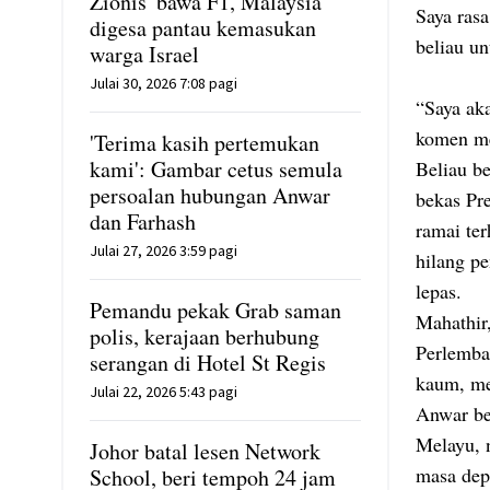
Zionis' bawa F1, Malaysia
Saya rasa
digesa pantau kemasukan
beliau un
warga Israel
Julai 30, 2026 7:08 pagi
“Saya aka
komen me
'Terima kasih pertemukan
kami': Gambar cetus semula
Beliau b
persoalan hubungan Anwar
bekas Pr
dan Farhash
ramai te
Julai 27, 2026 3:59 pagi
hilang p
lepas.
Pemandu pekak Grab saman
Mahathir,
polis, kerajaan berhubung
Perlemba
serangan di Hotel St Regis
kaum, me
Julai 22, 2026 5:43 pagi
Anwar be
Melayu, 
Johor batal lesen Network
masa dep
School, beri tempoh 24 jam