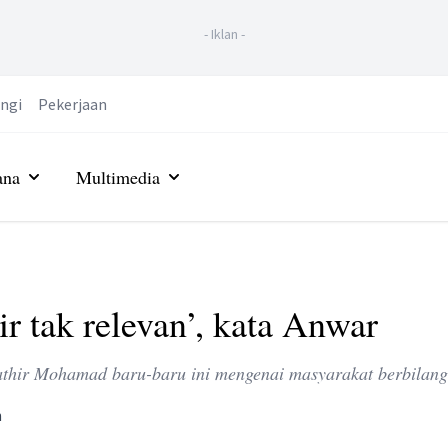
-
Iklan
-
ngi
Pekerjaan
ana
Multimedia
r tak relevan’, kata Anwar
athir Mohamad baru-baru ini mengenai masyarakat berbilan
n