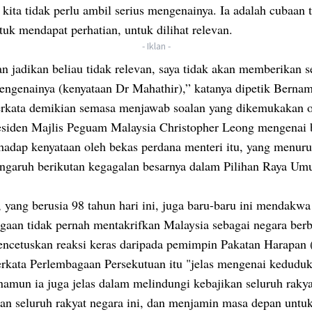
 kita tidak perlu ambil serius mengenainya. Ia adalah cubaan 
tuk mendapat perhatian, untuk dilihat relevan.
- Iklan -
n jadikan beliau tidak relevan, saya tidak akan memberikan 
ngenainya (kenyataan Dr Mahathir),” katanya dipetik Bernam
erkata demikian semasa menjawab soalan yang dikemukakan 
esiden Majlis Peguam Malaysia Christopher Leong mengenai 
rhadap kenyataan oleh bekas perdana menteri itu, yang menuru
engaruh berikutan kegagalan besarnya dalam Pilihan Raya U
 yang berusia 98 tahun hari ini, juga baru-baru ini mendakwa
gaan tidak pernah mentakrifkan Malaysia sebagai negara berb
ncetuskan reaksi keras daripada pemimpin Pakatan Harapan 
rkata Perlembagaan Persekutuan itu "jelas mengenai kedudu
namun ia juga jelas dalam melindungi kebajikan seluruh raky
an seluruh rakyat negara ini, dan menjamin masa depan untu