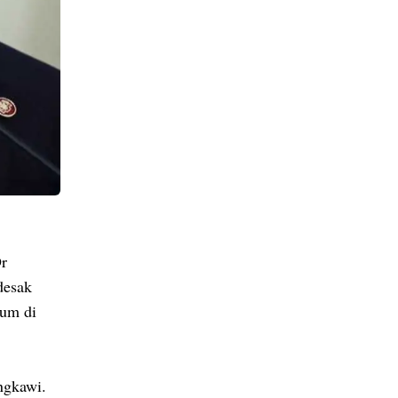
Dr
desak
aum di
ngkawi.