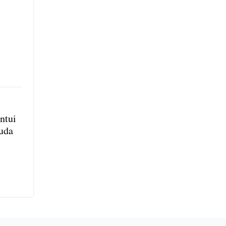
ntui
uda