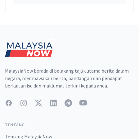
Footer
MalaysiaNow berada di belakang tajuk utama berita dalam
negara, membawakan berita, pandangan dan pendapat
berkaitan isu dan maklumat terkini kepada anda.
Facebook
Instagram
Twitter
LinkedIn
Telegram
YouTube
TENTANG
Tentang MalaysiaNow