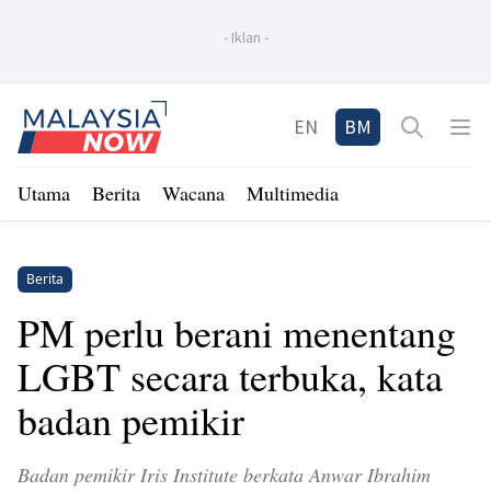
-
Iklan
-
Home
EN
BM
Open sea
Op
Utama
Berita
Wacana
Multimedia
Berita
PM perlu berani menentang
LGBT secara terbuka, kata
badan pemikir
Badan pemikir Iris Institute berkata Anwar Ibrahim