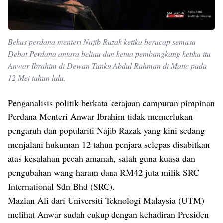
Bekas perdana menteri Najib Razak ketika berucap semasa
Debat Perdana antara beliau dan ketua pembangkang ketika itu
Anwar Ibrahim di Dewan Tunku Abdul Rahman di Matic pada
12 Mei tahun lalu.
Penganalisis politik berkata kerajaan campuran pimpinan
Perdana Menteri Anwar Ibrahim tidak memerlukan
pengaruh dan populariti Najib Razak yang kini sedang
menjalani hukuman 12 tahun penjara selepas disabitkan
atas kesalahan pecah amanah, salah guna kuasa dan
pengubahan wang haram dana RM42 juta milik SRC
International Sdn Bhd (SRC).
Mazlan Ali dari Universiti Teknologi Malaysia (UTM)
melihat Anwar sudah cukup dengan kehadiran Presiden