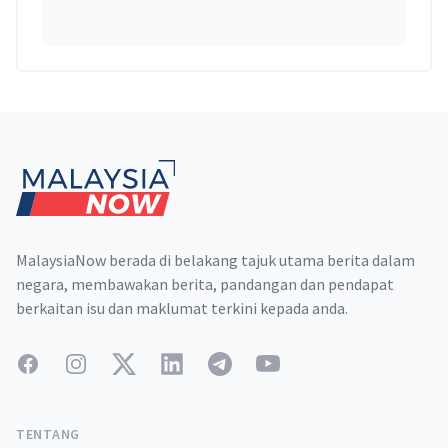
Footer
MalaysiaNow berada di belakang tajuk utama berita dalam
negara, membawakan berita, pandangan dan pendapat
berkaitan isu dan maklumat terkini kepada anda.
Facebook
Instagram
Twitter
LinkedIn
Telegram
YouTube
TENTANG