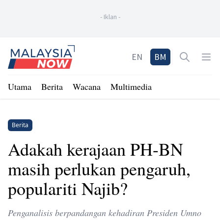
-
Iklan
-
Home
EN
BM
Open sea
Op
Utama
Berita
Wacana
Multimedia
Berita
Adakah kerajaan PH-BN
masih perlukan pengaruh,
populariti Najib?
Penganalisis berpandangan kehadiran Presiden Umno