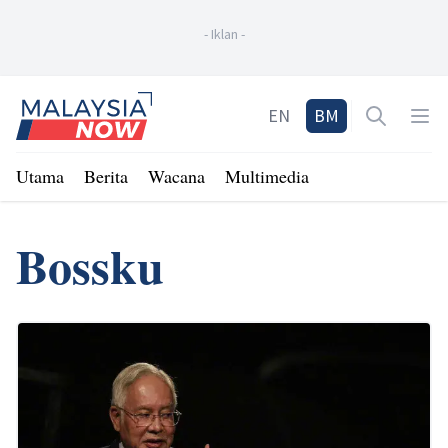
-
Iklan
-
Home
EN
BM
Open sea
Op
Utama
Berita
Wacana
Multimedia
Bossku