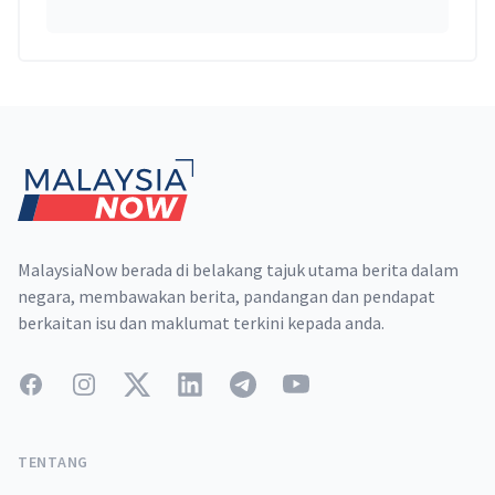
Footer
MalaysiaNow berada di belakang tajuk utama berita dalam
negara, membawakan berita, pandangan dan pendapat
berkaitan isu dan maklumat terkini kepada anda.
Facebook
Instagram
Twitter
LinkedIn
Telegram
YouTube
TENTANG