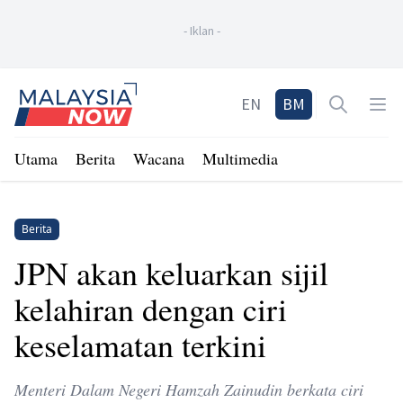
-
Iklan
-
Home
EN
BM
Open sea
Op
Utama
Berita
Wacana
Multimedia
Berita
JPN akan keluarkan sijil
kelahiran dengan ciri
keselamatan terkini
Menteri Dalam Negeri Hamzah Zainudin berkata ciri