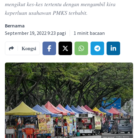
mengikut kes-kes tertentu dengan mengambil kira
keperluan usahawan PMKS terbabit.
Bernama
September 19, 2022 9:23 pagi
1
minit bacaan
Kongsi