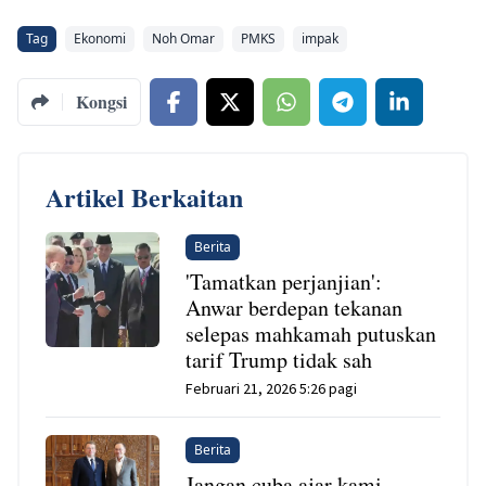
Tag
Ekonomi
Noh Omar
PMKS
impak
Kongsi
Artikel Berkaitan
Berita
'Tamatkan perjanjian':
Anwar berdepan tekanan
selepas mahkamah putuskan
tarif Trump tidak sah
Februari 21, 2026 5:26 pagi
Berita
Jangan cuba ajar kami