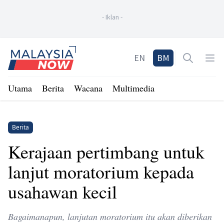
-
Iklan
-
Home
EN
BM
Open sea
Op
Utama
Berita
Wacana
Multimedia
Berita
Kerajaan pertimbang untuk
lanjut moratorium kepada
usahawan kecil
Bagaimanapun, lanjutan moratorium itu akan diberikan