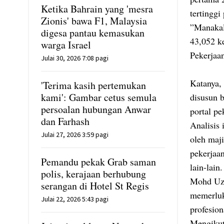
Ketika Bahrain yang 'mesra
tertinggi
Zionis' bawa F1, Malaysia
”Manakal
digesa pantau kemasukan
43,052 k
warga Israel
Pekerjaan
Julai 30, 2026 7:08 pagi
Katanya, 
'Terima kasih pertemukan
kami': Gambar cetus semula
disusun 
persoalan hubungan Anwar
portal pe
dan Farhash
Analisis
Julai 27, 2026 3:59 pagi
oleh maji
pekerjaan
Pemandu pekak Grab saman
lain-lain.
polis, kerajaan berhubung
Mohd Uzi
serangan di Hotel St Regis
memerluka
Julai 22, 2026 5:43 pagi
profesio
Mengikut