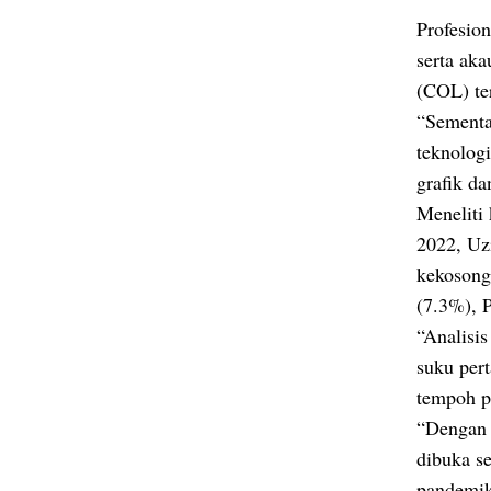
Profesio
serta aka
(COL) te
“Sementar
teknolog
grafik da
Meneliti
2022, Uz
kekosong
(7.3%), 
“Analisis
suku per
tempoh p
“Dengan 
dibuka s
pandemik