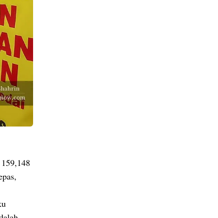
 159,148
epas,
ku
dalah