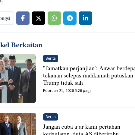
n
ongsi
ikel Berkaitan
Berita
'Tamatkan perjanjian': Anwar berdep
tekanan selepas mahkamah putuskan t
Trump tidak sah
Februari 21, 2026 5:26 pagi
Berita
Jangan cuba ajar kami pertahan
kedaulatan, duta AS diberitahu