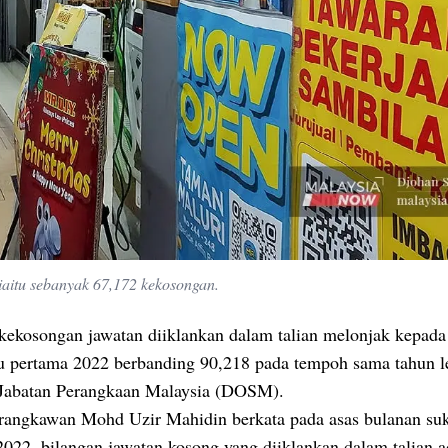
 iaitu sebanyak 67,172 kekosongan.
kekosongan jawatan diiklankan dalam talian melonjak kepada
u pertama 2022 berbanding 90,218 pada tempoh sama tahun l
Jabatan Perangkaan Malaysia (DOSM).
rangkawan Mohd Uzir Mahidin berkata pada asas bulanan su
2022, bilangan jawatan kosong yang diiklankan dalam talian a