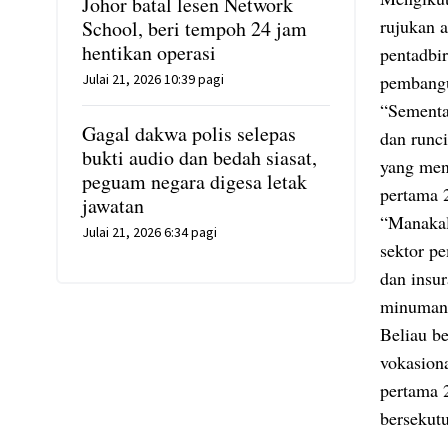
Johor batal lesen Network
rujukan a
School, beri tempoh 24 jam
hentikan operasi
pentadbir
Julai 21, 2026 10:39 pagi
pembangu
“Sementa
Gagal dakwa polis selepas
dan runc
bukti audio dan bedah siasat,
yang men
peguam negara digesa letak
pertama 
jawatan
“Manakala
Julai 21, 2026 6:34 pagi
sektor pe
dan insur
minuman,
Beliau be
vokasion
pertama 
bersekut