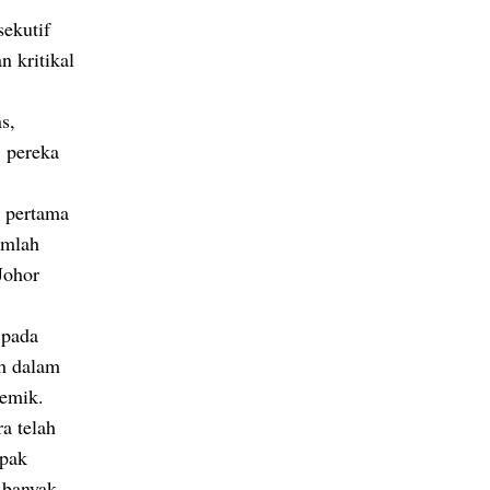
sekutif
n kritikal
s,
, pereka
u pertama
umlah
Johor
 pada
h dalam
demik.
a telah
mpak
 banyak