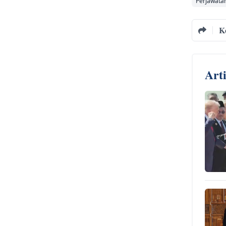
Perjawata
K
Art