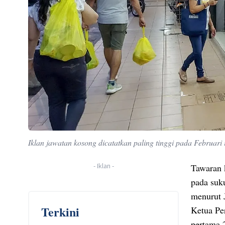
Iklan jawatan kosong dicatatkan paling tinggi pada Februari
-
Iklan
-
Tawaran 
pada suk
menurut 
Terkini
Ketua Pe
pertama 