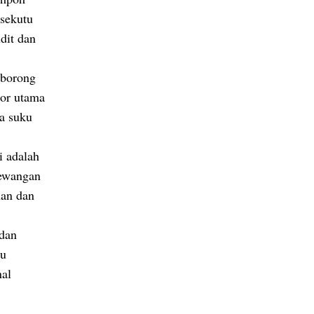
rsekutu
dit dan
 borong
tor utama
a suku
i adalah
 kewangan
nan dan
 dan
ku
nal