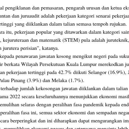
nal pengiklanan dan pemasaran, pengarah urusan dan ketua ek
untan dan juruaudit adalah pekerjaan kategori senarai pekerjaa
rtinggi yang diiklankan dalam talian semasa tempoh rujukan.
a itu, pekerjaan popular yang ditawarkan dalam kategori sain
i, kejuruteraan dan matematik (STEM) pula adalah juruteknik
n jurutera perisian”, katanya.
 kepada penawaran jawatan kosong mengikut negeri pada suk
ir berkata Wilayah Persekutuan Kuala Lumpur merekodkan j
an pekerjaan tertinggi pada 42.7% diikuti Selangor (16.9%), 
Pulau Pinang (3.9%) dan Melaka (1.7%).
 terhadap jumlah kekosongan jawatan diiklankan dalam talian
tama 2022 secara keseluruhannya menunjukkan ekonomi masi
emulihan selaras dengan peralihan fasa pandemik kepada en
peralihan fasa ini, semua sektor ekonomi dan sempadan negar
ecara berperingkat dan ini diharapkan dapat mengurangkan i
, memulihkan ekonomi negara dan seterusnya mencipta lebih