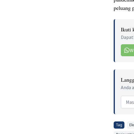
peluang p
Ikuti
Dapatk
W
Langg
Anda a
Email
Tag
Ek