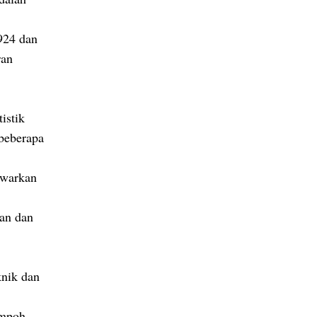
924 dan
ran
istik
 beberapa
awarkan
ian dan
knik dan
empoh