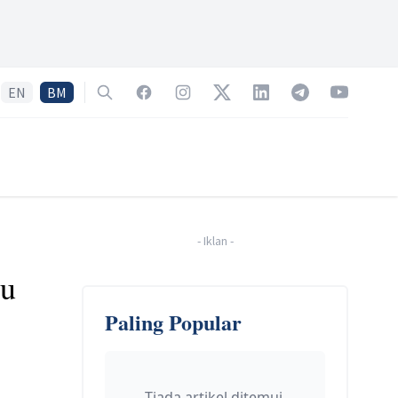
EN
BM
Search
Facebook
Instagram
Twitter
LinkedIn
Telegram
YouTube
-
Iklan
-
ku
Paling Popular
Tiada artikel ditemui.