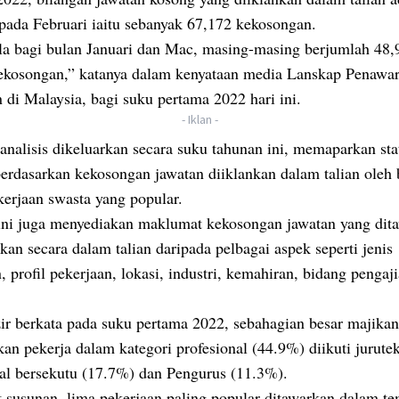
 pada Februari iaitu sebanyak 67,172 kekosongan.
a bagi bulan Januari dan Mac, masing-masing berjumlah 48,
ekosongan,” katanya dalam kenyataan media Lanskap Penawa
 di Malaysia, bagi suku pertama 2022 hari ini.
- Iklan -
analisis dikeluarkan secara suku tahunan ini, memaparkan stat
berdasarkan kekosongan jawatan diiklankan dalam talian oleh
kerjaan swasta yang popular.
 ini juga menyediakan maklumat kekosongan jawatan yang dit
kan secara dalam talian daripada pelbagai aspek seperti jenis
, profil pekerjaan, lokasi, industri, kemahiran, bidang pengaj
r berkata pada suku pertama 2022, sebahagian besar majikan
n pekerja dalam kategori profesional (44.9%) diikuti jurute
nal bersekutu (17.7%) dan Pengurus (11.3%).
 susunan, lima pekerjaan paling popular ditawarkan dalam t