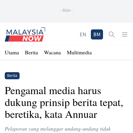
-
Iklan
-
Home
EN
BM
Open sea
Op
Utama
Berita
Wacana
Multimedia
Berita
Pengamal media harus
dukung prinsip berita tepat,
beretika, kata Annuar
Pelaporan yang melanggar undang-undang tidak