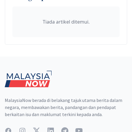
Tiada artikel ditemui.
Footer
MalaysiaNow berada di belakang tajuk utama berita dalam
negara, membawakan berita, pandangan dan pendapat
berkaitan isu dan maklumat terkini kepada anda.
Facebook
Instagram
Twitter
LinkedIn
Telegram
YouTube