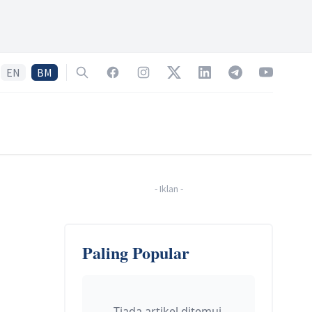
EN
BM
Search
Facebook
Instagram
Twitter
LinkedIn
Telegram
YouTube
-
Iklan
-
Paling Popular
Tiada artikel ditemui.