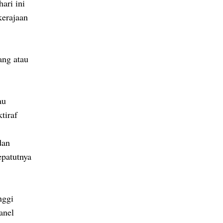
ari ini
kerajaan
ng atau
au
tiraf
dan
epatutnya
nggi
anel