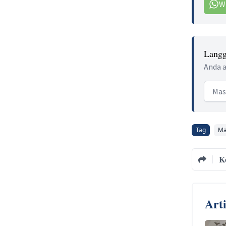
W
Langg
Anda a
Email
Tag
Ma
K
Art