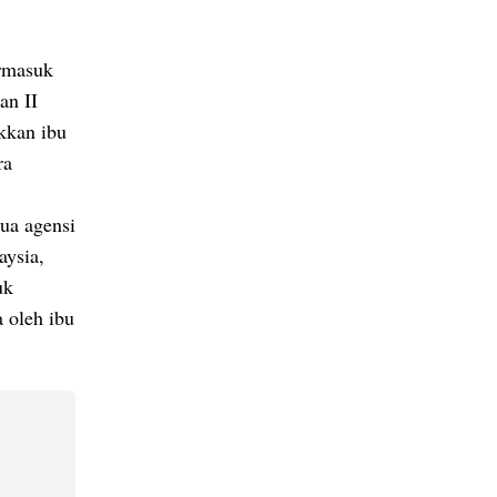
rmasuk
an II
kkan ibu
ra
ua agensi
aysia,
uk
 oleh ibu