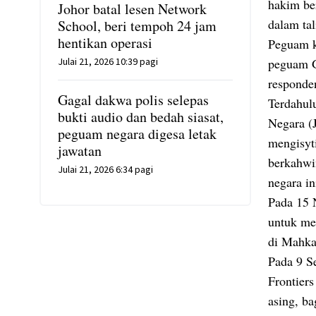
hakim be
Johor batal lesen Network
dalam tal
School, beri tempoh 24 jam
hentikan operasi
Peguam k
Julai 21, 2026 10:39 pagi
peguam G
responden
Gagal dakwa polis selepas
Terdahul
bukti audio dan bedah siasat,
Negara (
peguam negara digesa letak
mengisyt
jawatan
berkahwi
Julai 21, 2026 6:34 pagi
negara in
Pada 15 
untuk me
di Mahka
Pada 9 S
Frontier
asing, b