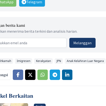
hatsApp
Telegram
an berita kami
kan menerima berita terkini dan analisis harian.
 address
Melanggan
hkamah
Imigresen
Kerakyatan
JPN
Anak Kelahiran Luar Negara
ongsi
ikel Berkaitan