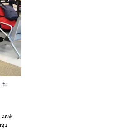
 ibu
n anak
rga