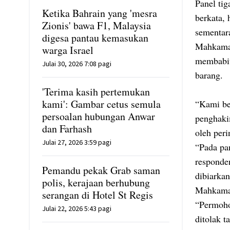
Panel ti
Ketika Bahrain yang 'mesra
berkata,
Zionis' bawa F1, Malaysia
sementar
digesa pantau kemasukan
Mahkamah
warga Israel
membabit
Julai 30, 2026 7:08 pagi
barang.
'Terima kasih pertemukan
kami': Gambar cetus semula
“Kami be
persoalan hubungan Anwar
penghakim
dan Farhash
oleh per
Julai 27, 2026 3:59 pagi
“Pada pan
responde
Pemandu pekak Grab saman
dibiarka
polis, kerajaan berhubung
Mahkama
serangan di Hotel St Regis
“Permoho
Julai 22, 2026 5:43 pagi
ditolak 