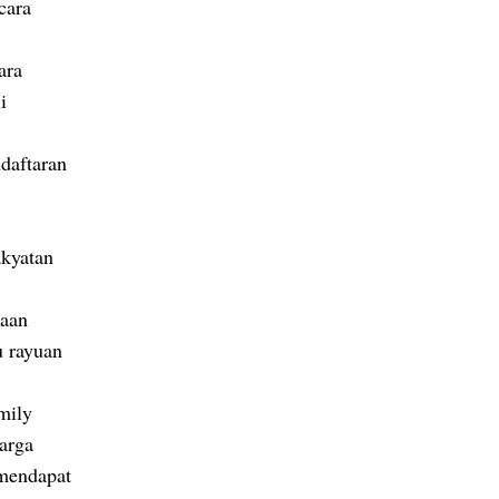
cara
ara
i
daftaran
akyatan
jaan
 rayuan
mily
arga
 mendapat