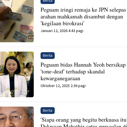
Berita
Peguam iringi remaja ke JPN selepas
arahan mahkamah disambut dengan
'kegilaan birokrasi'
Januari 12, 2026 4:43 pagi
Berita
Peguam bidas Hannah Yeoh bersikap
'tone-deaf' terhadap skandal
kewarganegaraan
Oktober 12, 2025 2:36 pagi
Berita
'Siapa orang yang begitu berkuasa itu
Dakwaan Mahathir cetus persoalan d