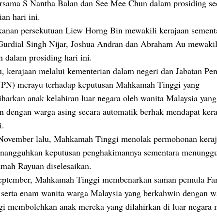
rsama S Nantha Balan dan See Mee Chun dalam prosiding se
ian hari ini.
anan persekutuan Liew Horng Bin mewakili kerajaan sement
urdial Singh Nijar, Joshua Andran dan Abraham Au mewakil
 dalam prosiding hari ini.
u, kerajaan melalui kementerian dalam negeri dan Jabatan Pen
JPN) merayu terhadap keputusan Mahkamah Tinggi yang
iharkan anak kelahiran luar negara oleh wanita Malaysia yang
n dengan warga asing secara automatik berhak mendapat ker
i.
November lalu, Mahkamah Tinggi menolak permohonan kera
nangguhkan keputusan penghakimannya sementara menunggu
mah Rayuan diselesaikan.
eptember, Mahkamah Tinggi membenarkan saman pemula Fa
s serta enam wanita warga Malaysia yang berkahwin dengan w
agi membolehkan anak mereka yang dilahirkan di luar negara