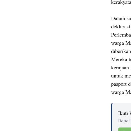
kerakyat
Dalam sa
deklaras
Perlemba
warga Mal
diberikan
Mereka t
kerajaan
untuk me
pasport d
warga Ma
Ikuti
Dapatk