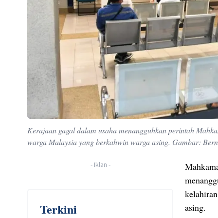
Kerajaan gagal dalam usaha menangguhkan perintah Mahkama
warga Malaysia yang berkahwin warga asing. Gambar: Ber
-
Iklan
-
Mahkamah
menanggu
kelahira
Terkini
asing.