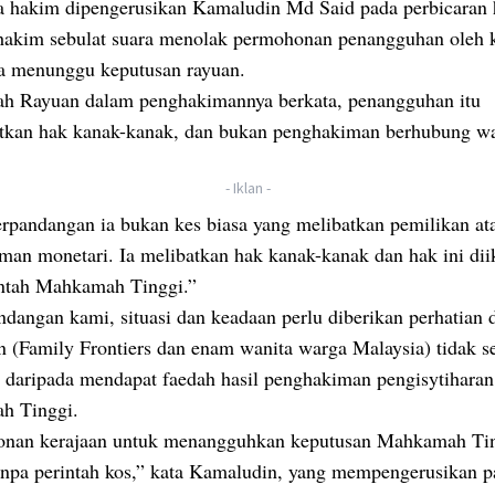
ga hakim dipengerusikan Kamaludin Md Said pada perbicaran h
 hakim sebulat suara menolak permohonan penangguhan oleh 
a menunggu keputusan rayuan.
 Rayuan dalam penghakimannya berkata, penangguhan itu
kan hak kanak-kanak, dan bukan penghakiman berhubung wa
- Iklan -
rpandangan ia bukan kes biasa yang melibatkan pemilikan at
an monetari. Ia melibatkan hak kanak-kanak dan hak ini diik
intah Mahkamah Tinggi.”
dangan kami, situasi dan keadaan perlu diberikan perhatian 
n (Family Frontiers dan enam wanita warga Malaysia) tidak s
n daripada mendapat faedah hasil penghakiman pengisytiharan
h Tinggi.
nan kerajaan untuk menangguhkan keputusan Mahkamah Ti
tanpa perintah kos,” kata Kamaludin, yang mempengerusikan p