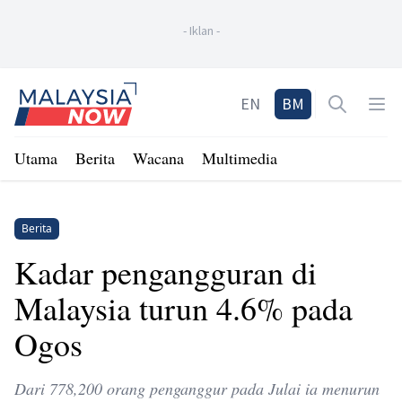
-
Iklan
-
Home
EN
BM
Open sea
Op
Utama
Berita
Wacana
Multimedia
Berita
Kadar pengangguran di
Malaysia turun 4.6% pada
Ogos
Dari 778,200 orang penganggur pada Julai ia menurun