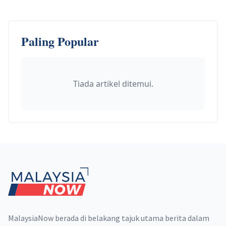
Paling Popular
Tiada artikel ditemui.
Footer
MalaysiaNow berada di belakang tajuk utama berita dalam