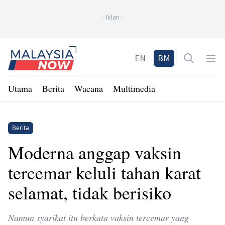
-
Iklan
-
Home
EN
BM
Open sea
Op
Utama
Berita
Wacana
Multimedia
Berita
Moderna anggap vaksin
tercemar keluli tahan karat
selamat, tidak berisiko
Namun syarikat itu berkata vaksin tercemar yang