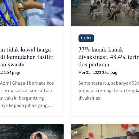
Berita
an tidak kawal harga
33% kanak-kanak
 di kemudahan fasiliti
divaksinasi, 48.4% teri
tan swasta
dos pertama
22 1:54 pagi
Mei 31, 2022 2:05 pagi
 Azmi Ghazali berkata kos
Sementara itu, sebanyak 93
 termasuk caj konsultasi
populasi remaja telah lengk
ga vaksin bergantung
divaksinasi.
nya kepada pihak yang
kan servis itu.