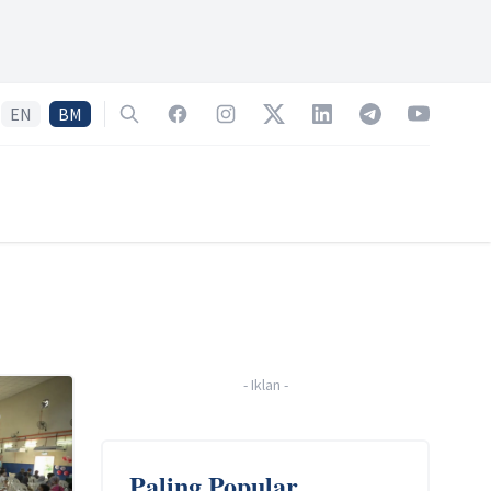
EN
BM
Search
Facebook
Instagram
Twitter
LinkedIn
Telegram
YouTube
-
Iklan
-
Paling Popular