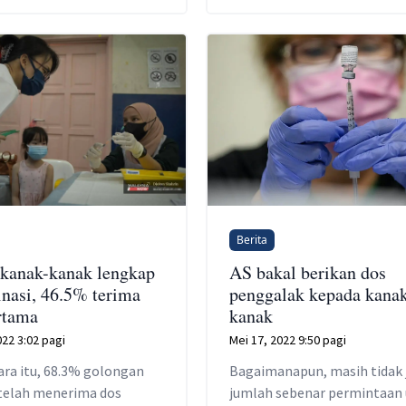
Berita
kanak-kanak lengkap
AS bakal berikan dos
inasi, 46.5% terima
penggalak kepada kanak
rtama
kanak
022 3:02 pagi
Mei 17, 2022 9:50 pagi
ra itu, 68.3% golongan
Bagaimanapun, masih tidak 
telah menerima dos
jumlah sebenar permintaan