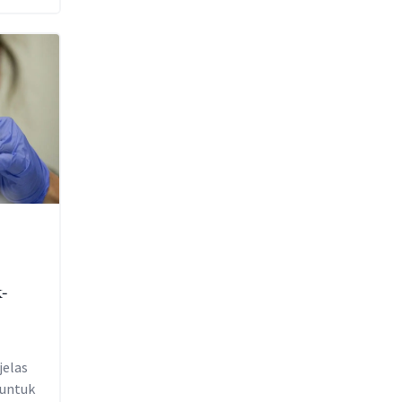
-
jelas
 untuk