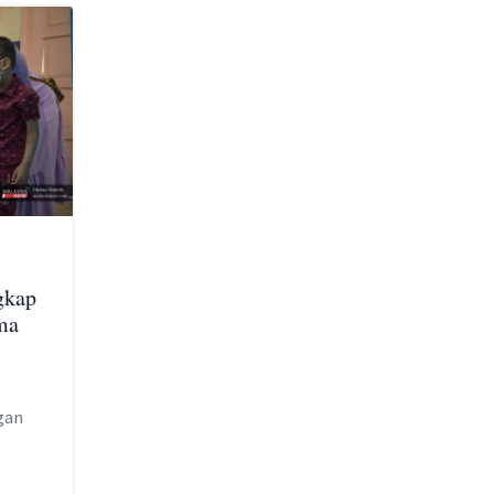
gkap
ma
gan