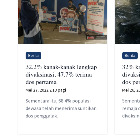
Berita
Berita
32.2% kanak-kanak lengkap
32% ka
divaksinasi, 47.7% terima
divaks
dos pertama
dos pe
Mei 27, 2022 2:13 pagi
Mei 26, 2
Sementara itu, 68.4% populasi
Sementa
dewasa telah menerima suntikan
remaja 
dos penggalak.
divaksin