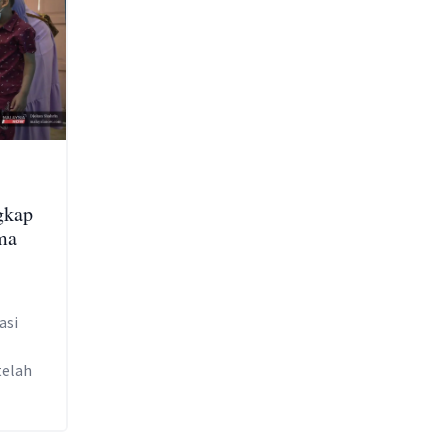
gkap
ma
asi
telah