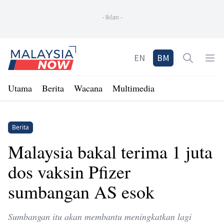
-
Iklan
-
Home
EN
BM
Open sea
Op
Utama
Berita
Wacana
Multimedia
Berita
Malaysia bakal terima 1 juta
dos vaksin Pfizer
sumbangan AS esok
Sumbangan itu akan membantu meningkatkan lagi