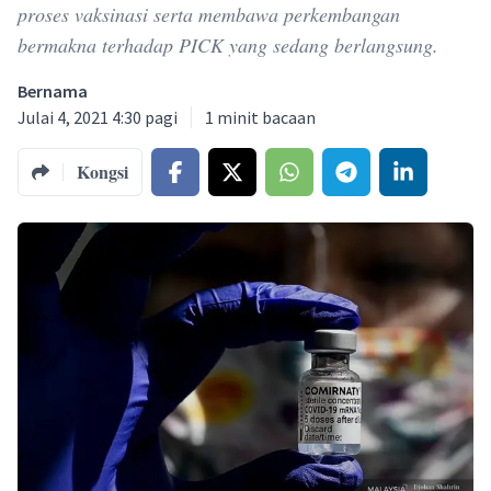
proses vaksinasi serta membawa perkembangan
bermakna terhadap PICK yang sedang berlangsung.
Bernama
Julai 4, 2021 4:30 pagi
1
minit bacaan
Kongsi